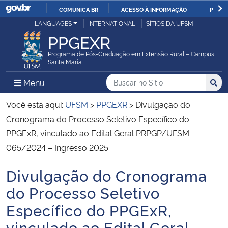
COMUNICA BR
ACESSO À INFORMAÇÃO
PARTI
Casa Civil
LANGUAGES
INTERNATIONAL
SÍTIOS DA UFSM
IR
PPGEXR
PARA
Ministério da Justiça e Segurança Pública
O
Programa de Pós-Graduação em Extensão Rural – Campus
Santa Maria
CONTEÚDO
Ministério da Defesa
Buscar no no Sítio
Busca
Busca:
Menu Principal do Sítio
Menu
Busc
Ministério das Relações Exteriores
Você está aqui:
UFSM
>
PPGEXR
>
Divulgação do
Cronograma do Processo Seletivo Específico do
Ministério da Economia
PPGExR, vinculado ao Edital Geral PRPGP/UFSM
065/2024 – Ingresso 2025
Ministério da Infraestrutura
Divulgação do Cronograma
Início do conteúdo
Ministério da Agricultura, Pecuária e Abastecimento
do Processo Seletivo
Específico do PPGExR,
Ministério da Educação
vinculado ao Edital Geral