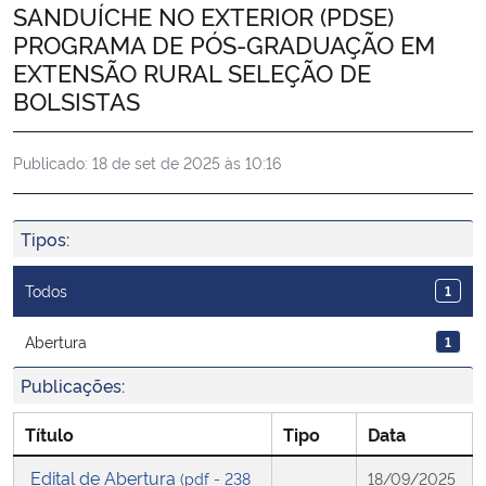
SANDUÍCHE NO EXTERIOR (PDSE)
Ministério da Cidadania
PROGRAMA DE PÓS-GRADUAÇÃO EM
EXTENSÃO RURAL SELEÇÃO DE
Ministério da Saúde
BOLSISTAS
Ministério de Minas e Energia
Publicado:
18 de set de 2025 às 10:16
Ministério da Ciência, Tecnologia, Inovações e Comunicações
Tipos:
Ministério do Meio Ambiente
Todos
1
Ministério do Turismo
Abertura
1
Ministério do Desenvolvimento Regional
Publicações:
Controladoria-Geral da União
Título
Tipo
Data
Edital de Abertura
(pdf - 238
18/09/2025
Ministério da Mulher, da Família e dos Direitos Humanos