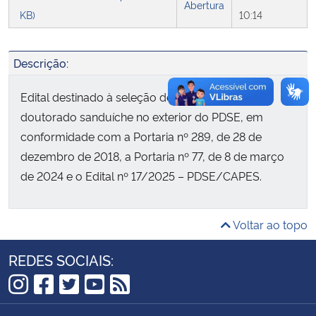
Abertura
KB)
10:14
Secretaria-Geral
Descrição:
Secretaria de Governo
Edital destinado à seleção de bolsistas de
Gabinete de Segurança Institucional
doutorado sanduíche no exterior do PDSE, em
conformidade com a Portaria nº 289, de 28 de
Advocacia-Geral da União
dezembro de 2018, a Portaria nº 77, de 8 de março
de 2024 e o Edital nº 17/2025 – PDSE/CAPES.
Banco Central do Brasil
Planalto
Voltar ao topo
REDES SOCIAIS:
Instagram
Facebook
Twitter
YouTube
RSS