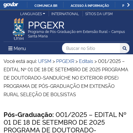
COMUNICA BR
ACESSO À INFORMAÇÃO
PARTI
Casa Civil
LANGUAGES
INTERNATIONAL
SÍTIOS DA UFSM
IR
PPGEXR
PARA
Ministério da Justiça e Segurança Pública
O
Programa de Pós-Graduação em Extensão Rural – Campus
Santa Maria
CONTEÚDO
Ministério da Defesa
Buscar no no Sítio
Busca
Busca:
Menu Principal do Sítio
Menu
Busc
Ministério das Relações Exteriores
Você está aqui:
UFSM
>
PPGEXR
>
Editais
>
001/2025 –
EDITAL Nº 01 DE 18 DE SETEMBRO DE 2025 PROGRAMA
Ministério da Economia
DE DOUTORADO-SANDUÍCHE NO EXTERIOR (PDSE)
PROGRAMA DE PÓS-GRADUAÇÃO EM EXTENSÃO
Ministério da Infraestrutura
RURAL SELEÇÃO DE BOLSISTAS
Ministério da Agricultura, Pecuária e Abastecimento
Início do conteúdo
Pós-Graduação:
001/2025 – EDITAL Nº
01 DE 18 DE SETEMBRO DE 2025
Ministério da Educação
PROGRAMA DE DOUTORADO-