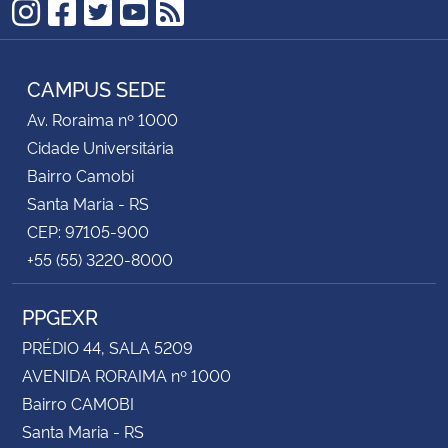
Instagram
Facebook
Twitter
YouTube
RSS
Secretaria-Geral
CAMPUS SEDE
Secretaria de Governo
Av. Roraima nº 1000
Cidade Universitária
Gabinete de Segurança Institucional
Bairro Camobi
Santa Maria - RS
Advocacia-Geral da União
CEP: 97105-900
+55 (55) 3220-8000
Banco Central do Brasil
PPGEXR
Planalto
PRÉDIO 44, SALA 5209
AVENIDA RORAIMA nº 1000
Bairro CAMOBI
Santa Maria - RS