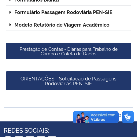
Ministério da Cidadania
Formulário Passagem Rodoviária PEN-SIE
Ministério da Saúde
Modelo Relatório de Viagem Acadêmico
Ministério de Minas e Energia
Prestação de Contas - Diárias para Trabalho de
Campo e Coleta de Dados
Ministério da Ciência, Tecnologia, Inovações e Comunicações
Ministério do Meio Ambiente
ORIENTAÇÕES - Solicitação de Passagens
Rodoviárias PEN-SIE
Ministério do Turismo
Ministério do Desenvolvimento Regional
Voltar ao topo
Controladoria-Geral da União
REDES SOCIAIS:
Ministério da Mulher, da Família e dos Direitos Humanos