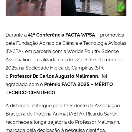
Secretaria-Geral
Secretaria de Governo
Durante a
41ª Conferência FACTA WPSA
– promovida
pela Fundação Apinco de Ciência e Tecnologia Avícolas
Gabinete de Segurança Institucional
(FACTA), em parceria com a World’s Poultry Science
Association –, realizada nos dias 2 e 3 de setembro de
Advocacia-Geral da União
2025, na Sociedade Hípica de Campinas (SP),
o
Professor Dr. Carlos Augusto Mallmann
, foi
Banco Central do Brasil
agraciado com o
Prêmio FACTA 2025 – MÉRITO
TÉCNICO-CIENTÍFICO.
Planalto
A distinção, entregue pelo Presidente da Associação
Brasileira de Proteína Animal (ABPA), Ricardo Santin,
reconhece a longa trajetória do Professor Mallmann,
marcada pela dedicação à pesquisa científica,