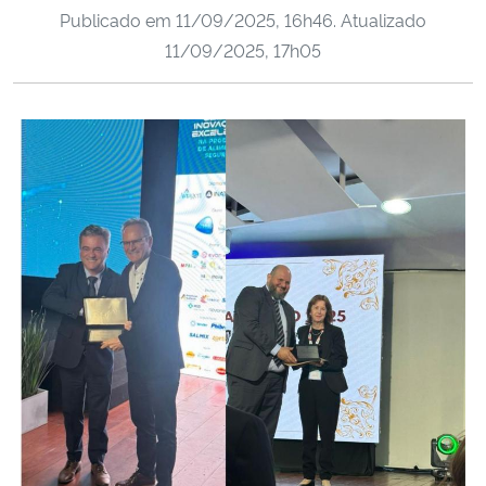
Publicado em
11/09/2025, 16h46
. Atualizado
Ministério da Cidadania
11/09/2025, 17h05
Ministério da Saúde
Ministério de Minas e Energia
Ministério da Ciência, Tecnologia, Inovações e Comunicações
Ministério do Meio Ambiente
Ministério do Turismo
Ministério do Desenvolvimento Regional
Controladoria-Geral da União
Ministério da Mulher, da Família e dos Direitos Humanos