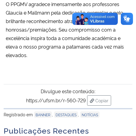
O PPGMV agradece imensamente aos professores
Glaucia e Mallmann pela dedicação exemplar e pelo
brilhante reconhecimento através das menções
honrosas/premiações. Seu compromisso com a
excelência inspira toda a comunidade acadêmica e
eleva o nosso programa a patamares cada vez mais
elevados.
Divulgue este conteúdo:
https://ufsm.br/r-560-729
Copiar
para área de trans
Registrado em
,
,
BANNER
DESTAQUES
NOTÍCIAS
Publicações Recentes