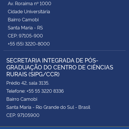
Av. Roraima nº 1000
Cidade Universitária
Secretaria-Geral
Bairro Camobi
Santa Maria - RS
Secretaria de Governo
CEP: 97105-900
+55 (55) 3220-8000
Gabinete de Segurança Institucional
SECRETARIA INTEGRADA DE PÓS-
Advocacia-Geral da União
GRADUAÇÃO DO CENTRO DE CIÊNCIAS
RURAIS (SIPG/CCR)
Banco Central do Brasil
Prédio 42, sala 3135.
Planalto
Telefone: +55 55 3220 8336
Bairro Camobi
Santa Maria - Rio Grande do Sul - Brasil
CEP: 97105900