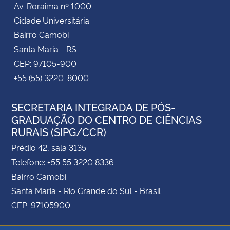
Av. Roraima nº 1000
Cidade Universitária
Secretaria-Geral
Bairro Camobi
Santa Maria - RS
Secretaria de Governo
CEP: 97105-900
+55 (55) 3220-8000
Gabinete de Segurança Institucional
SECRETARIA INTEGRADA DE PÓS-
Advocacia-Geral da União
GRADUAÇÃO DO CENTRO DE CIÊNCIAS
RURAIS (SIPG/CCR)
Banco Central do Brasil
Prédio 42, sala 3135.
Planalto
Telefone: +55 55 3220 8336
Bairro Camobi
Santa Maria - Rio Grande do Sul - Brasil
CEP: 97105900