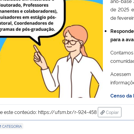
ano-base 
de 2025 e
de feverei
Responde
para a av
Contamos
comunida
Acessem
informaçõ
Censo da
e este conteúdo:
https://ufsm.br/r-924-458
Copiar
para área de
M CATEGORIA