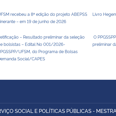
FSM recebeu a 8ª edição do projeto ABEPSS
Livro Hege
tinerante – em 19 de junho de 2026
etificação – Resultado preliminar da seleção
O PPGSSPP t
e bolsistas – Edital No 001/2026-
preliminar d
PGSSPP/UFSM, do Programa de Bolsas
emanda Social/CAPES
RVIÇO SOCIAL E POLÍTICAS PÚBLICAS - MESTR