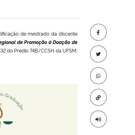
ificação de mestrado da discente
Regional de Promoção à Doação de
a 3332 do Prédio 74B/CCSH da UFSM,
Copiar para áre