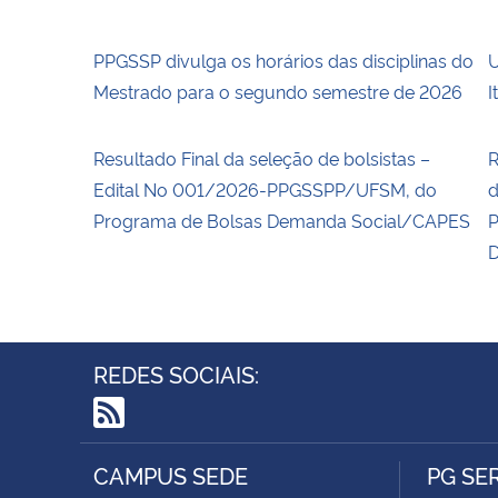
PPGSSP divulga os horários das disciplinas do
U
Mestrado para o segundo semestre de 2026
I
Resultado Final da seleção de bolsistas –
R
Edital No 001/2026-PPGSSPP/UFSM, do
d
Programa de Bolsas Demanda Social/CAPES
P
D
REDES SOCIAIS:
RSS
CAMPUS SEDE
PG SE