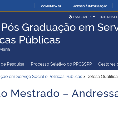
COMUNICA BR
ACESSO À INFORMAÇÃO
Ministério da Defesa
Ministério das Relações
Mini
IR
LANGUAGES
INTERNATI
Exteriores
 Pós Graduação em Serv
PARA
O
Ministério da Cidadania
Ministério da Saúde
Mini
icas Públicas
CONTEÚDO
Maria
Ministério do
Controladoria-Geral da
Mini
 de Pesquisa
Processo Seletivo do PPGSSPP
Gestores d
Desenvolvimento Regional
União
Famí
ão em Serviço Social e Políticas Públicas
>
Defesa Qualific
Hum
ão Mestrado – Andress
Advocacia-Geral da União
Banco Central do Brasil
Plan