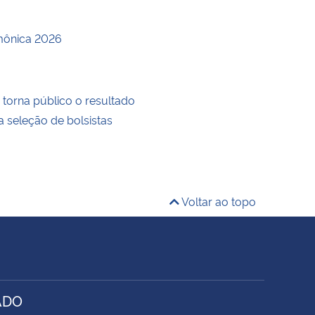
mônica 2026
orna público o resultado
a seleção de bolsistas
Voltar ao topo
ADO