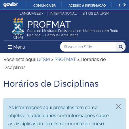
COMUNICA BR
ACESSO À INFORMAÇÃO
PARTI
Casa Civil
LANGUAGES
INTERNATIONAL
SÍTIOS DA UFSM
IR
PROFMAT
PARA
Ministério da Justiça e Segurança Pública
O
Curso de Mestrado Profissional em Matemática em Rede
Nacional – Campus Santa Maria
CONTEÚDO
Ministério da Defesa
Buscar no no Sítio
Busca
Busca:
Menu Principal do Sítio
Menu
Busc
Ministério das Relações Exteriores
Você está aqui:
UFSM
>
PROFMAT
>
Horários de
Disciplinas
Ministério da Economia
Horários de Disciplinas
Início do conteúdo
Ministério da Infraestrutura
Ministério da Agricultura, Pecuária e Abastecimento
As informações aqui presentes tem como
objetivo ajudar alunos com informações sobre
Ministério da Educação
as disciplinas do semestre corrente do curso.