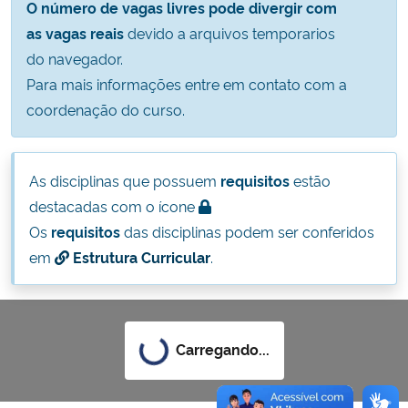
O número de vagas livres pode divergir com
Ministério da Cidadania
as vagas reais
devido a arquivos temporarios
do navegador.
Ministério da Saúde
Para mais informações entre em contato com a
coordenação do curso.
Ministério de Minas e Energia
Ministério da Ciência, Tecnologia, Inovações e Comunicações
As disciplinas que possuem
requisitos
estão
destacadas com o ícone
Ministério do Meio Ambiente
Os
requisitos
das disciplinas podem ser conferidos
em
Estrutura Curricular
.
Ministério do Turismo
Ministério do Desenvolvimento Regional
Carregando...
Controladoria-Geral da União
Ministério da Mulher, da Família e dos Direitos Humanos