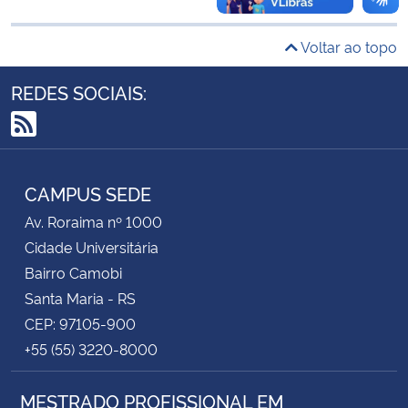
Secretaria-Geral
Voltar ao topo
REDES SOCIAIS:
Secretaria de Governo
Gabinete de Segurança Institucional
RSS
Advocacia-Geral da União
CAMPUS SEDE
Av. Roraima nº 1000
Banco Central do Brasil
Cidade Universitária
Bairro Camobi
Planalto
Santa Maria - RS
CEP: 97105-900
+55 (55) 3220-8000
MESTRADO PROFISSIONAL EM