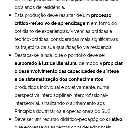
dois anos de residência.
Secretaria-Geral
Esta produção deve resultar de um
processo
crítico-reflexivo de aprendizagem
em torno do
Secretaria de Governo
cotidiano de experiências/vivencias práticas e
teórico-práticas, consideradas mais significativas
Gabinete de Segurança Institucional
na trajetória da sua qualificação via residência.
Destaca-se, ainda, que o portfólio deve ser
Advocacia-Geral da União
elaborado à luz da literatura
, de modo a
propiciar
o desenvolvimento das capacidades de síntese
Banco Central do Brasil
e de sistematização dos conhecimentos
produzidos individual e coletivamente, numa
Planalto
perspectiva interdisciplinar-interprofissional-
intersetorial, sinalizando o alinhamento aos
Princípios doutrinários e operacionais do SUS
Deve ser um recurso didático-pedagógico
criativo
que expresse os aspectos considerados mais