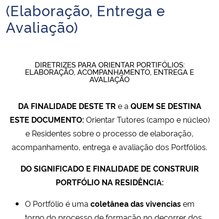
(Elaboração, Entrega e
Ministério da Cidadania
Avaliação)
Ministério da Saúde
Ministério de Minas e Energia
DIRETRIZES PARA ORIENTAR PORTIFÓLIOS:
ELABORAÇÃO, ACOMPANHAMENTO, ENTREGA E
AVALIAÇÃO
Ministério da Ciência, Tecnologia, Inovações e Comunicações
DA FINALIDADE DESTE TR
e a
QUEM SE DESTINA
Ministério do Meio Ambiente
ESTE DOCUMENTO:
Orientar Tutores (campo e núcleo)
e Residentes sobre o processo de elaboração,
Ministério do Turismo
acompanhamento, entrega e avaliação dos Portfólios.
Ministério do Desenvolvimento Regional
DO SIGNIFICADO E FINALIDADE DE CONSTRUIR
PORTFÓLIO NA RESIDÊNCIA:
Controladoria-Geral da União
O Portfólio é uma
coletânea das vivencias
em
Ministério da Mulher, da Família e dos Direitos Humanos
torno do processo de formação no decorrer dos