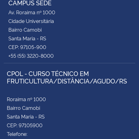
CAMPUS SEDE
Av. Roraima nº 1000
Secretaria-Geral
Cidade Universitária
Bairro Camobi
Secretaria de Governo
Santa Maria - RS
CEP: 97105-900
Gabinete de Segurança Institucional
+55 (55) 3220-8000
Advocacia-Geral da União
CPOL - CURSO TÉCNICO EM
FRUTICULTURA/DISTÂNCIA/AGUDO/RS
Banco Central do Brasil
Planalto
Roraima nº 1000
Bairro Camobi
Santa Maria - RS
CEP: 97105900
Telefone: