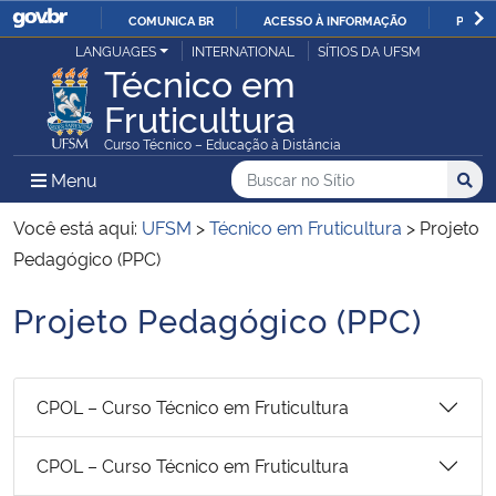
COMUNICA BR
ACESSO À INFORMAÇÃO
PARTI
Casa Civil
LANGUAGES
INTERNATIONAL
SÍTIOS DA UFSM
IR
Técnico em
PARA
Fruticultura
Ministério da Justiça e Segurança Pública
O
Curso Técnico – Educação à Distância
CONTEÚDO
Ministério da Defesa
Buscar no no Sítio
Busca
Busca:
Menu Principal do Sítio
Menu
Busc
Ministério das Relações Exteriores
Você está aqui:
UFSM
>
Técnico em Fruticultura
>
Projeto
Pedagógico (PPC)
Ministério da Economia
Projeto Pedagógico (PPC)
Início do conteúdo
Ministério da Infraestrutura
Ministério da Agricultura, Pecuária e Abastecimento
CPOL – Curso Técnico em Fruticultura
Ministério da Educação
CPOL – Curso Técnico em Fruticultura