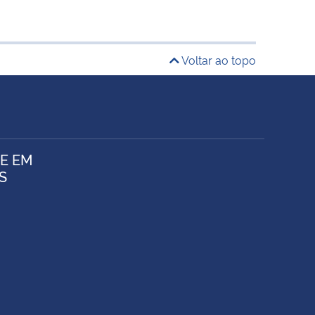
Voltar ao topo
E EM
S