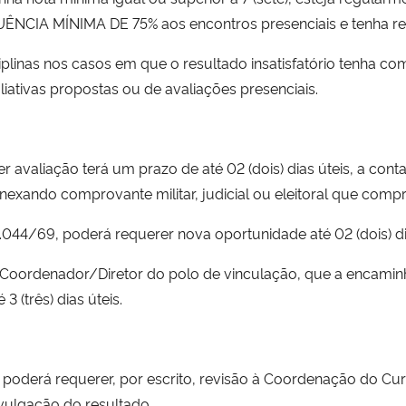
QUÊNCIA MÍNIMA DE 75% aos encontros presenciais e tenha rea
linas nos casos em que o resultado insatisfatório tenha co
liativas propostas ou de avaliações presenciais.
avaliação terá um prazo de até 02 (dois) dias úteis, a conta
anexando comprovante militar, judicial ou eleitoral que co
44/69, poderá requerer nova oportunidade até 02 (dois) dias
 ao Coordenador/Diretor do polo de vinculação, que a encam
 (três) dias úteis.
poderá requerer, por escrito, revisão à Coordenação do Curs
divulgação do resultado.