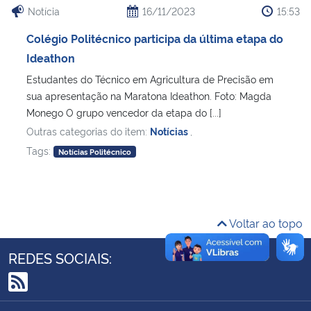
Notícia
16/11/2023
15:53
Ministério da Cidadania
Colégio Politécnico participa da última etapa do
Ministério da Saúde
Ideathon
Estudantes do Técnico em Agricultura de Precisão em
Ministério de Minas e Energia
sua apresentação na Maratona Ideathon. Foto: Magda
Monego O grupo vencedor da etapa do [...]
Ministério da Ciência, Tecnologia, Inovações e Comunicações
Outras categorias do item:
Notícias
,
Tags:
Notícias Politécnico
Ministério do Meio Ambiente
Ministério do Turismo
Voltar ao topo
Ministério do Desenvolvimento Regional
REDES SOCIAIS:
Controladoria-Geral da União
RSS
Ministério da Mulher, da Família e dos Direitos Humanos