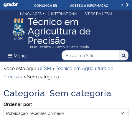
COMUNICA BR
ACESSO À INFORMAÇÃO
PARTI
Casa Civil
LANGUAGES
INTERNATIONAL
SÍTIOS DA UFSM
IR
Técnico em
PARA
Agricultura de
Ministério da Justiça e Segurança Pública
O
Precisão
CONTEÚDO
Ministério da Defesa
Curso Técnico – Campus Santa Maria
Buscar no no Sítio
Busca
Busca:
Menu Principal do Sítio
Menu
Busc
Ministério das Relações Exteriores
Você está aqui:
UFSM
>
Técnico em Agricultura de
Ministério da Economia
Precisão
>
Sem categoria
Categoria:
Sem categoria
Ministério da Infraestrutura
Início do conteúdo
Ordenar por:
Ministério da Agricultura, Pecuária e Abastecimento
Ministério da Educação