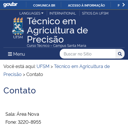
COMUNICA BR
ACESSO À INFORMAÇÃO
PARTI
Casa Civil
LANGUAGES
INTERNATIONAL
SÍTIOS DA UFSM
IR
Técnico em
PARA
Agricultura de
Ministério da Justiça e Segurança Pública
O
Precisão
CONTEÚDO
Ministério da Defesa
Curso Técnico – Campus Santa Maria
Buscar no no Sítio
Busca
Busca:
Menu Principal do Sítio
Menu
Busc
Ministério das Relações Exteriores
Você está aqui:
UFSM
>
Técnico em Agricultura de
Ministério da Economia
Precisão
>
Contato
Contato
Ministério da Infraestrutura
Início do conteúdo
Ministério da Agricultura, Pecuária e Abastecimento
Sala: Área Nova
Ministério da Educação
Fone:
3220-8955