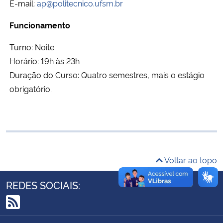
E-mail:
ap@politecnico.ufsm.br
Ministério da Cidadania
Funcionamento
Ministério da Saúde
Turno: Noite
Horário: 19h às 23h
Ministério de Minas e Energia
Duração do Curso: Quatro semestres, mais o estágio
obrigatório.
Ministério da Ciência, Tecnologia, Inovações e Comunicações
Ministério do Meio Ambiente
Ministério do Turismo
Voltar ao topo
Ministério do Desenvolvimento Regional
REDES SOCIAIS:
Controladoria-Geral da União
RSS
Ministério da Mulher, da Família e dos Direitos Humanos