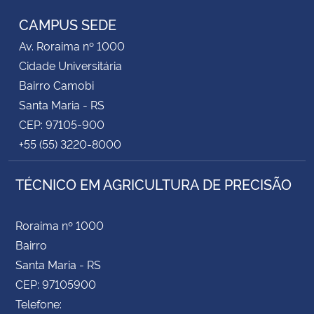
CAMPUS SEDE
Secretaria-Geral
Av. Roraima nº 1000
Cidade Universitária
Secretaria de Governo
Bairro Camobi
Santa Maria - RS
Gabinete de Segurança Institucional
CEP: 97105-900
+55 (55) 3220-8000
Advocacia-Geral da União
TÉCNICO EM AGRICULTURA DE PRECISÃO
Banco Central do Brasil
Planalto
Roraima nº 1000
Bairro
Santa Maria - RS
CEP: 97105900
Telefone: