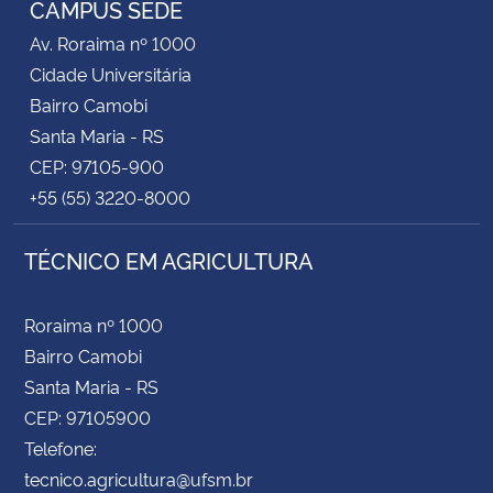
CAMPUS SEDE
Av. Roraima nº 1000
Secretaria-Geral
Cidade Universitária
Bairro Camobi
Secretaria de Governo
Santa Maria - RS
CEP: 97105-900
Gabinete de Segurança Institucional
+55 (55) 3220-8000
Advocacia-Geral da União
TÉCNICO EM AGRICULTURA
Banco Central do Brasil
Roraima nº 1000
Planalto
Bairro Camobi
Santa Maria - RS
CEP: 97105900
Telefone:
tecnico.agricultura@ufsm.br