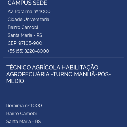
CAMPUS SEDE
Av. Roraima nº 1000
Secretaria-Geral
Cidade Universitária
Bairro Camobi
Secretaria de Governo
Santa Maria - RS
CEP: 97105-900
Gabinete de Segurança Institucional
+55 (55) 3220-8000
Advocacia-Geral da União
TÉCNICO AGRÍCOLA HABILITAÇÃO
AGROPECUÁRIA -TURNO MANHÃ-PÓS-
Banco Central do Brasil
MÉDIO
Planalto
Roraima nº 1000
Bairro Camobi
Santa Maria - RS