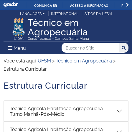
COMUNICA BR
ACESSO À INFORMAÇÃO
PARTI
Casa Civil
LANGUAGES
INTERNATIONAL
SÍTIOS DA UFSM
IR
Técnico em
PARA
Agropecuária
Ministério da Justiça e Segurança Pública
O
Curso Técnico – Campus Santa Maria
CONTEÚDO
Ministério da Defesa
Buscar no no Sítio
Busca
Busca:
Menu Principal do Sítio
Menu
Busc
Ministério das Relações Exteriores
Você está aqui:
UFSM
>
Técnico em Agropecuária
>
Estrutura Curricular
Ministério da Economia
Estrutura Curricular
Início do conteúdo
Ministério da Infraestrutura
Ministério da Agricultura, Pecuária e Abastecimento
Técnico Agrícola Habilitação Agropecuária -
Turno Manhã-Pós-Médio
Ministério da Educação
Técnico Agrícola Habilitação Agropecuária-