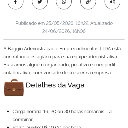
Copiar para área 
Ministério da Cidadania
Ministério da Saúde
Publicado em
25/05/2026, 16h22
. Atualizado
24/06/2026, 16h06
Ministério de Minas e Energia
A Baggio Administração e Empreendimentos LTDA está
Ministério da Ciência, Tecnologia, Inovações e Comunicações
contratando estagiário para sua equipe administrativa.
Buscamos alguém organizado, proativo e com perfil
Ministério do Meio Ambiente
colaborativo, com vontade de crescer na empresa.
Ministério do Turismo
Detalhes da Vaga
Ministério do Desenvolvimento Regional
Carga horária: 16, 20 ou 30 horas semanais – a
Controladoria-Geral da União
combinar
Ministério da Mulher, da Família e dos Direitos Humanos
Bolsa-auxílio: R$ 10,00 por hora