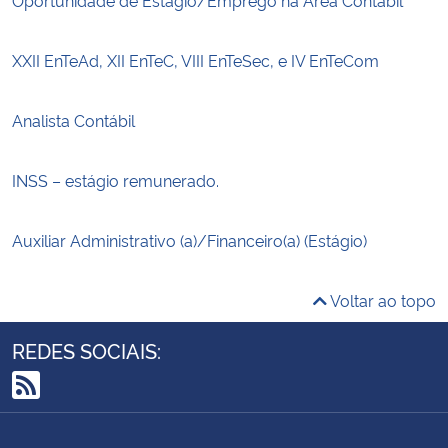
XXII EnTeAd, XII EnTeC, VIII EnTeSec, e IV EnTeCom
Analista Contábil
INSS – estágio remunerado.
Auxiliar Administrativo (a)/Financeiro(a) (Estágio)
Voltar ao topo
REDES SOCIAIS:
RSS