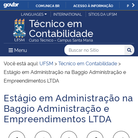
COMUNICA BR
ACESSO À INFORMAÇÃO
PARTI
Casa Civil
LANGUAGES
INTERNATIONAL
SÍTIOS DA UFSM
IR
Técnico em
PARA
Contabilidade
Ministério da Justiça e Segurança Pública
O
Curso Técnico – Campus Santa Maria
CONTEÚDO
Ministério da Defesa
Buscar no no Sítio
Busca
Busca:
Menu Principal do Sítio
Menu
Busc
Ministério das Relações Exteriores
Você está aqui:
UFSM
>
Técnico em Contabilidade
>
Estágio em Administração na Baggio Administração e
Ministério da Economia
Empreendimentos LTDA
Estágio em Administração na
Ministério da Infraestrutura
Início do conteúdo
Baggio Administração e
Ministério da Agricultura, Pecuária e Abastecimento
Empreendimentos LTDA
Ministério da Educação