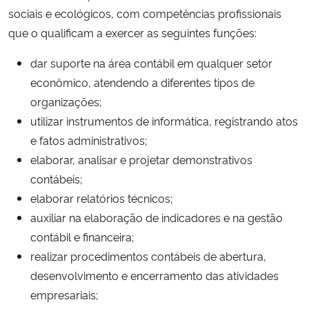
sociais e ecológicos, com competências profissionais
Ministério da Cidadania
que o qualificam a exercer as seguintes funções:
Ministério da Saúde
dar suporte na área contábil em qualquer setor
econômico, atendendo a diferentes tipos de
Ministério de Minas e Energia
organizações;
utilizar instrumentos de informática, registrando atos
Ministério da Ciência, Tecnologia, Inovações e Comunicações
e fatos administrativos;
elaborar, analisar e projetar demonstrativos
Ministério do Meio Ambiente
contábeis;
Ministério do Turismo
elaborar relatórios técnicos;
auxiliar na elaboração de indicadores e na gestão
Ministério do Desenvolvimento Regional
contábil e financeira;
realizar procedimentos contábeis de abertura,
Controladoria-Geral da União
desenvolvimento e encerramento das atividades
empresariais;
Ministério da Mulher, da Família e dos Direitos Humanos