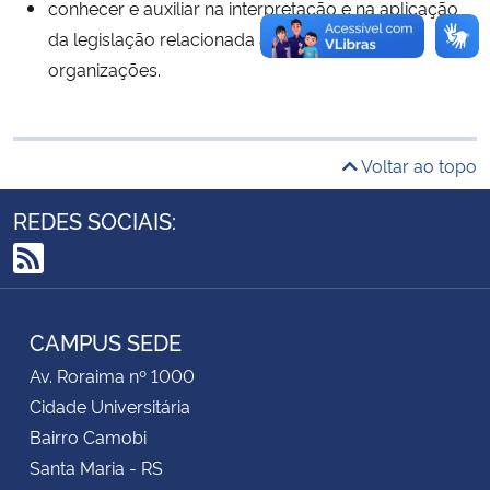
conhecer e auxiliar na interpretação e na aplicação
da legislação relacionada ao contexto das
Secretaria-Geral
organizações.
Secretaria de Governo
Voltar ao topo
Gabinete de Segurança Institucional
REDES SOCIAIS:
Advocacia-Geral da União
RSS
Banco Central do Brasil
CAMPUS SEDE
Planalto
Av. Roraima nº 1000
Cidade Universitária
Bairro Camobi
Santa Maria - RS