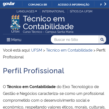
COMUNICA BR
ACESSO À INFORMAÇÃO
PARTI
Casa Civil
LANGUAGES
INTERNATIONAL
SÍTIOS DA UFSM
IR
Técnico em
PARA
Contabilidade
Ministério da Justiça e Segurança Pública
O
Curso Técnico – Campus Santa Maria
CONTEÚDO
Ministério da Defesa
Buscar no no Sítio
Busca
Busca:
Menu Principal do Sítio
Menu
Busc
Ministério das Relações Exteriores
Você está aqui:
UFSM
>
Técnico em Contabilidade
>
Perfil
Profissional
Ministério da Economia
Perfil Profissional
Início do conteúdo
Ministério da Infraestrutura
O
Técnico em Contabilidade
do Eixo Tecnológico de
Ministério da Agricultura, Pecuária e Abastecimento
Gestão e Negócios caracteriza-se como um profissional
comprometido com o desenvolvimento social e
Ministério da Educação
econômico, respeitando valores éticos, morais, culturais,