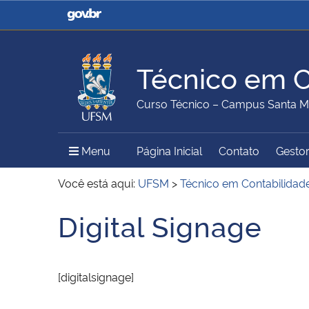
Casa Civil
Ministério da Justiça e
Segurança Pública
Técnico em C
Ministério da Agricultura,
Ministério da Educação
Curso Técnico – Campus Santa M
Pecuária e Abastecimento
Menu Principal do Sítio
Menu
Página Inicial
Contato
Gestor
Ministério do Meio Ambiente
Ministério do Turismo
Você está aqui:
UFSM
>
Técnico em Contabilidad
Digital Signage
Início do conteúdo
Secretaria de Governo
Gabinete de Segurança
Institucional
[digitalsignage]