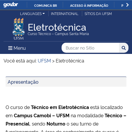
COMUNICA BR
ACESSO À INFORMAÇÃO
PARTI
Casa Civil
LANGUAGES
INTERNATIONAL
SÍTIOS DA UFSM
IR
PARA
Eletrotécnica
Ministério da Justiça e Segurança Pública
O
Curso Técnico – Campus Santa Maria
CONTEÚDO
Ministério da Defesa
Buscar no no Sítio
Busca
Busca:
Menu Principal do Sítio
Menu
Busc
Ministério das Relações Exteriores
Você está aqui:
UFSM
>
Eletrotécnica
Ministério da Economia
Início do conteúdo
Apresentação
Ministério da Infraestrutura
Ministério da Agricultura, Pecuária e Abastecimento
O curso de
Técnico em Eletrotécnica
está localizado
em
Campus Camobi – UFSM
na modalidade
Técnico –
Ministério da Educação
Presencial
, sendo
Noturno
o seu turno de
funcionamento. A área de conhecimento do curso é