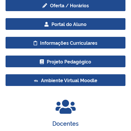
Oferta / Horários
Secretaria-Geral
Portal do Aluno
Secretaria de Governo
Informações Curriculares
Gabinete de Segurança Institucional
Advocacia-Geral da União
Projeto Pedagógico
Banco Central do Brasil
Ambiente Virtual Moodle
Planalto
Docentes