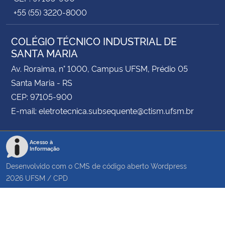
+55 (55) 3220-8000
COLÉGIO TÉCNICO INDUSTRIAL DE
SANTA MARIA
Av. Roraima, n° 1000, Campus UFSM, Prédio 05
Santa Maria - RS
CEP: 97105-900
E-mail: eletrotecnica.subsequente@ctism.ufsm.br
Acesso à
Informação
Desenvolvido com o CMS de código aberto
Wordpress
2026
UFSM
/
CPD