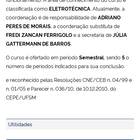
Ministério da Cidadania
classificada como
ELETROTÉCNICA
. Atualmente, a
coordenação é de responsabilidade de
ADRIANO
Ministério da Saúde
PERES DE MORAIS
, a coordenação substituta de
FREDI ZANCAN FERRIGOLO
e a secretaria de
JÚLIA
Ministério de Minas e Energia
GATTERMANN DE BARROS
.
Ministério da Ciência, Tecnologia, Inovações e Comunicações
O curso é ofertado em período
Semestral
, sendo
5
o
número de períodos indicados para sua conclusão.
Ministério do Meio Ambiente
e reconhecido pelas Resoluções CNE/CEB n. 04/99 e
n. 01/05 e Parecer n. 036/10, de 10.12.2010, do
Ministério do Turismo
CEPE/UFSM
Ministério do Desenvolvimento Regional
Controladoria-Geral da União
Utilidades
Ministério da Mulher, da Família e dos Direitos Humanos