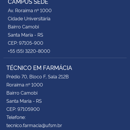
CAMPUS SEDE
Av. Roraima nº 1000
Secretaria-Geral
Cidade Universitária
Bairro Camobi
Secretaria de Governo
Santa Maria - RS
CEP: 97105-900
Gabinete de Segurança Institucional
+55 (55) 3220-8000
Advocacia-Geral da União
TÉCNICO EM FARMÁCIA
Banco Central do Brasil
Prédio 70, Bloco F, Sala 212B
Roraima nº 1000
Planalto
Bairro Camobi
Santa Maria - RS
CEP: 97105900
Telefone:
tecnico.farmacia@ufsm.br