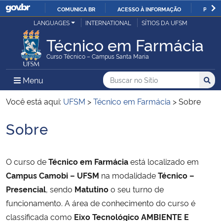
COMUNICA BR
ACESSO À INFORMAÇÃO
PARTI
Casa Civil
LANGUAGES
INTERNATIONAL
SÍTIOS DA UFSM
IR
PARA
Técnico em Farmácia
Ministério da Justiça e Segurança Pública
O
Curso Técnico – Campus Santa Maria
CONTEÚDO
Ministério da Defesa
Buscar no no Sítio
Busca
Busca:
Menu Principal do Sítio
Menu
Busc
Ministério das Relações Exteriores
Você está aqui:
UFSM
>
Técnico em Farmácia
>
Sobre
Sobre
Ministério da Economia
Início do conteúdo
Ministério da Infraestrutura
O curso de
Técnico em Farmácia
está localizado em
Campus Camobi – UFSM
na modalidade
Técnico –
Ministério da Agricultura, Pecuária e Abastecimento
Presencial
, sendo
Matutino
o seu turno de
funcionamento. A área de conhecimento do curso é
Ministério da Educação
classificada como
Eixo Tecnológico AMBIENTE E