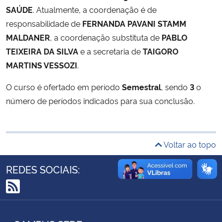
SAÚDE
. Atualmente, a coordenação é de
Ministério da Cidadania
responsabilidade de
FERNANDA PAVANI STAMM
Ministério da Saúde
MALDANER
, a coordenação substituta de
PABLO
TEIXEIRA DA SILVA
e a secretaria de
TAIGORO
Ministério de Minas e Energia
MARTINS VESSOZI
.
O curso é ofertado em período
Semestral
, sendo
3
o
Ministério da Ciência, Tecnologia, Inovações e Comunicações
número de períodos indicados para sua conclusão.
Ministério do Meio Ambiente
Ministério do Turismo
Voltar ao topo
Ministério do Desenvolvimento Regional
REDES SOCIAIS:
Controladoria-Geral da União
RSS
Ministério da Mulher, da Família e dos Direitos Humanos