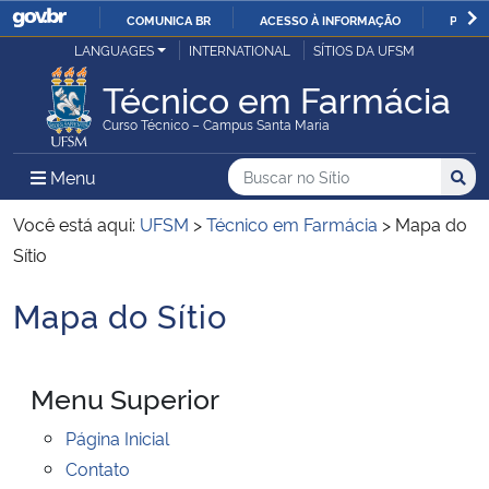
COMUNICA BR
ACESSO À INFORMAÇÃO
PARTI
Casa Civil
LANGUAGES
INTERNATIONAL
SÍTIOS DA UFSM
IR
PARA
Técnico em Farmácia
Ministério da Justiça e Segurança Pública
O
Curso Técnico – Campus Santa Maria
CONTEÚDO
Ministério da Defesa
Buscar no no Sítio
Busca
Busca:
Menu Principal do Sítio
Menu
Busc
Ministério das Relações Exteriores
Você está aqui:
UFSM
>
Técnico em Farmácia
>
Mapa do
Sítio
Ministério da Economia
Mapa do Sítio
Início do conteúdo
Ministério da Infraestrutura
Menu Superior
Ministério da Agricultura, Pecuária e Abastecimento
Página Inicial
Ministério da Educação
Contato