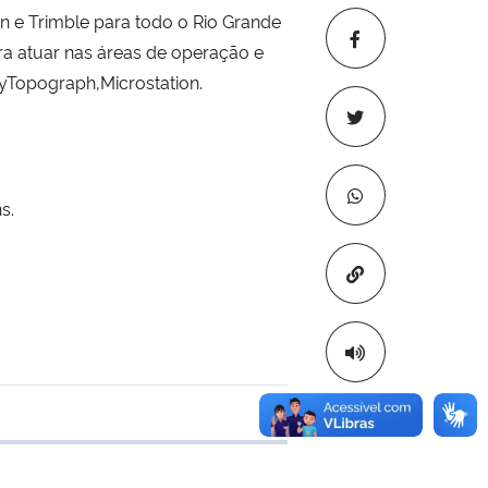
n e Trimble para todo o Rio Grande
a atuar nas áreas de operação e
yTopograph,Microstation.
s.
Copiar para áre
 transferência