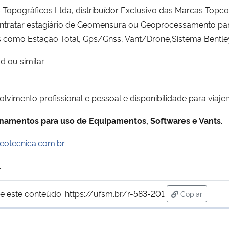
opográficos Ltda, distribuídor Exclusivo das Marcas Topco
ontratar estagiário de Geomensura ou Geoprocessamento par
 como Estação Total, Gps/Gnss, Vant/Drone,Sistema Bentle
 ou similar.
vimento profissional e pessoal e disponibilidade para viajen
reinamentos para uso de Equipamentos, Softwares e Vants.
eotecnica.com.br
.
e este conteúdo:
https://ufsm.br/r-583-201
Copiar
para área de