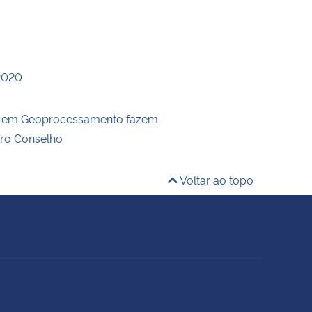
2020
s em Geoprocessamento fazem
tro Conselho
Voltar ao topo