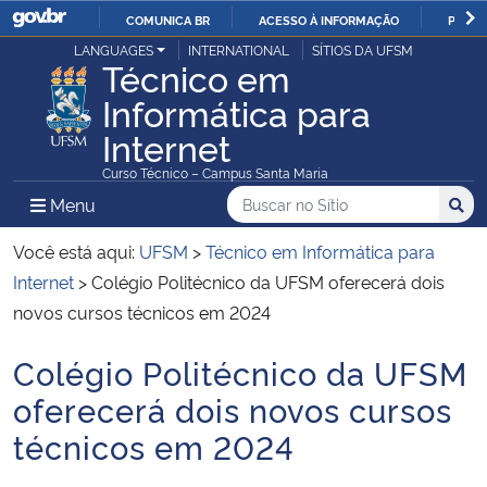
COMUNICA BR
ACESSO À INFORMAÇÃO
PARTI
Casa Civil
LANGUAGES
INTERNATIONAL
SÍTIOS DA UFSM
IR
Técnico em
PARA
Informática para
Ministério da Justiça e Segurança Pública
O
Internet
CONTEÚDO
Ministério da Defesa
Curso Técnico – Campus Santa Maria
Buscar no no Sítio
Busca
Busca:
Menu Principal do Sítio
Menu
Busc
Ministério das Relações Exteriores
Você está aqui:
UFSM
>
Técnico em Informática para
Ministério da Economia
Internet
>
Colégio Politécnico da UFSM oferecerá dois
novos cursos técnicos em 2024
Ministério da Infraestrutura
Colégio Politécnico da UFSM
Início do conteúdo
Ministério da Agricultura, Pecuária e Abastecimento
oferecerá dois novos cursos
técnicos em 2024
Ministério da Educação