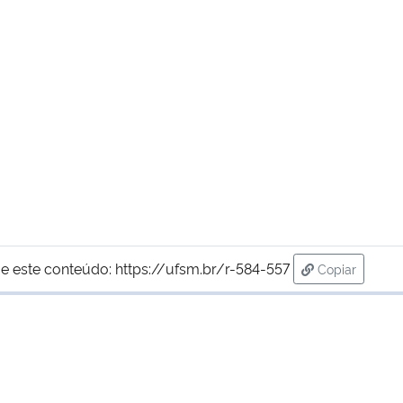
e este conteúdo:
https://ufsm.br/r-584-557
Copiar
para área de