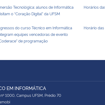
mersão Tecnológica: alunos de Informática
Horários da
isitam o “Coração Digital” da UFSM
gressos do curso Técnico em Informática
Horário das
ntegram equipes vencedoras de evento
Coderace” de programação
CO EM INFORMÁTICA
 nº 1000, Campus UFSM, Prédio 70
Camobi