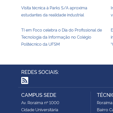
Visita técnica à Parks S/A aproxima
I
estudantes da realidade industrial
v
TI em Foco celebra o Dia do Profissional de
E
Tecnologia da Informação no Colégio
i
Politécnico da UFSM
“
REDES SOCIAIS:
RSS
CAMPUS SEDE
TÉCNI
Av. Roraima nº 1000
Roraima
Cidade Universitária
Bairro 