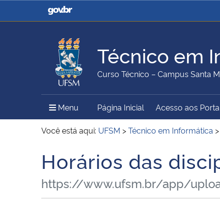
Casa Civil
Ministério da Justiça e
Segurança Pública
Técnico em I
Ministério da Agricultura,
Ministério da Educação
Curso Técnico – Campus Santa M
Pecuária e Abastecimento
Menu Principal do Sítio
Menu
Página Inicial
Acesso aos Porta
Ministério do Meio Ambiente
Ministério do Turismo
Você está aqui:
UFSM
>
Técnico em Informática
Horários das disc
Início do conteúdo
Secretaria de Governo
Gabinete de Segurança
https://www.ufsm.br/app/uploa
Institucional