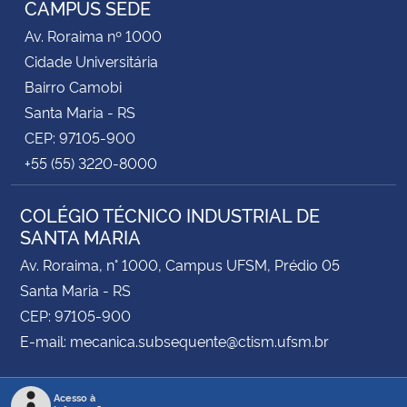
CAMPUS SEDE
Av. Roraima nº 1000
Secretaria-Geral
Cidade Universitária
Bairro Camobi
Secretaria de Governo
Santa Maria - RS
CEP: 97105-900
Gabinete de Segurança Institucional
+55 (55) 3220-8000
Advocacia-Geral da União
COLÉGIO TÉCNICO INDUSTRIAL DE
SANTA MARIA
Banco Central do Brasil
Av. Roraima, n° 1000, Campus UFSM, Prédio 05
Planalto
Santa Maria - RS
CEP: 97105-900
E-mail: mecanica.subsequente@ctism.ufsm.br
Acesso à