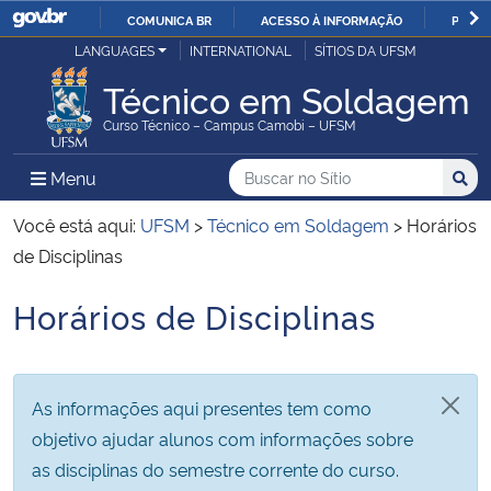
COMUNICA BR
ACESSO À INFORMAÇÃO
PARTI
Casa Civil
LANGUAGES
INTERNATIONAL
SÍTIOS DA UFSM
IR
PARA
Técnico em Soldagem
Ministério da Justiça e Segurança Pública
O
Curso Técnico – Campus Camobi – UFSM
CONTEÚDO
Ministério da Defesa
Buscar no no Sítio
Busca
Busca:
Menu Principal do Sítio
Menu
Busc
Ministério das Relações Exteriores
Você está aqui:
UFSM
>
Técnico em Soldagem
>
Horários
de Disciplinas
Ministério da Economia
Horários de Disciplinas
Início do conteúdo
Ministério da Infraestrutura
Ministério da Agricultura, Pecuária e Abastecimento
As informações aqui presentes tem como
objetivo ajudar alunos com informações sobre
Ministério da Educação
as disciplinas do semestre corrente do curso.