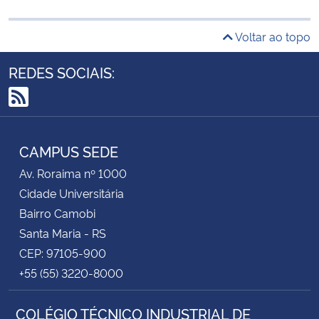
Secretaria-Geral
Voltar ao topo
REDES SOCIAIS:
Secretaria de Governo
Gabinete de Segurança Institucional
RSS
Advocacia-Geral da União
CAMPUS SEDE
Av. Roraima nº 1000
Banco Central do Brasil
Cidade Universitária
Bairro Camobi
Planalto
Santa Maria - RS
CEP: 97105-900
+55 (55) 3220-8000
COLÉGIO TÉCNICO INDUSTRIAL DE