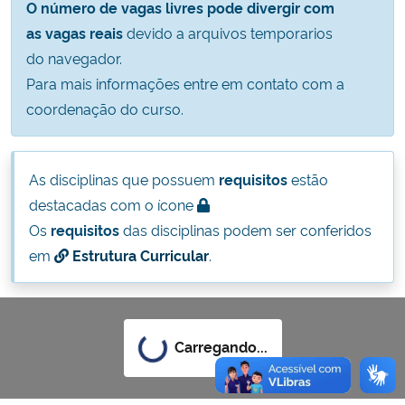
O número de vagas livres pode divergir com
Ministério da Cidadania
as vagas reais
devido a arquivos temporarios
do navegador.
Ministério da Saúde
Para mais informações entre em contato com a
coordenação do curso.
Ministério de Minas e Energia
Ministério da Ciência, Tecnologia, Inovações e Comunicações
As disciplinas que possuem
requisitos
estão
destacadas com o ícone
Ministério do Meio Ambiente
Os
requisitos
das disciplinas podem ser conferidos
em
Estrutura Curricular
.
Ministério do Turismo
Ministério do Desenvolvimento Regional
Carregando...
Controladoria-Geral da União
Ministério da Mulher, da Família e dos Direitos Humanos