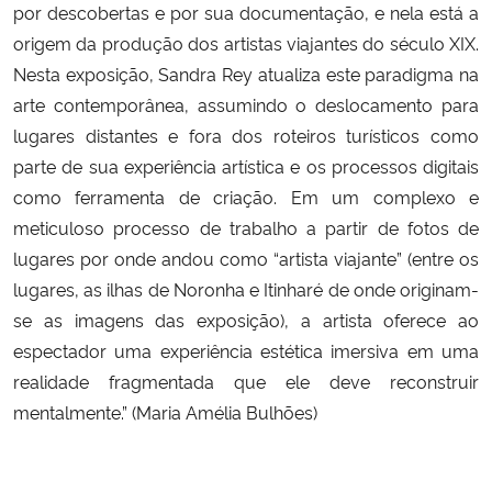
por descobertas e por sua documentação, e nela está a
origem da produção dos artistas viajantes do século XIX.
Secretaria-Geral
Nesta exposição, Sandra Rey atualiza este paradigma na
arte contemporânea, assumindo o deslocamento para
Secretaria de Governo
lugares distantes e fora dos roteiros turísticos como
parte de sua experiência artística e os processos digitais
Gabinete de Segurança Institucional
como ferramenta de criação. Em um complexo e
meticuloso processo de trabalho a partir de fotos de
Advocacia-Geral da União
lugares por onde andou como “artista viajante” (entre os
Banco Central do Brasil
lugares, as ilhas de Noronha e Itinharé de onde originam-
se as imagens das exposição), a artista oferece ao
Planalto
espectador uma experiência estética imersiva em uma
realidade fragmentada que ele deve reconstruir
mentalmente.” (Maria Amélia Bulhões)