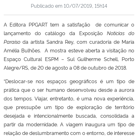
Publicado em
10/07/2019, 15h14
Ministério da Cidadania
Ministério da Saúde
A Editora PPGART tem a satisfação de comunicar o
lançamento do catálogo da Exposição
Notícias do
Ministério de Minas e Energia
Paraíso
da artista Sandra Rey, com curadoria de Maria
Amélia Bulhões. A mostra esteve aberta a visitação no
Ministério da Ciência, Tecnologia, Inovações e Comunicações
Espaço Cultural ESPM – Sul
Guilherme Schell, Porto
Alegre/RS, de 20 de agosto a 08 de outubro de 2018.
Ministério do Meio Ambiente
“Deslocar-se nos espaços geográficos é um tipo de
Ministério do Turismo
prática que o ser humano desenvolveu desde a aurora
dos tempos. Viajar, entretanto, é uma nova experiência,
Ministério do Desenvolvimento Regional
que pressupõe um tipo de exploração de território
desejada e intencionalmente buscada, consolidada a
Controladoria-Geral da União
partir da modernidade. A viagem inaugura um tipo de
relação de deslumbramento com o entorno, de interesse
Ministério da Mulher, da Família e dos Direitos Humanos