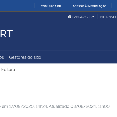
COMUNICA BR
ACESSO À INFORMAÇÃO
Ministério da Defesa
Ministério das Relações
Mini
IR
LANGUAGES
INTERNATI
Exteriores
PARA
ART
O
Ministério da Cidadania
Ministério da Saúde
Mini
CONTEÚDO
os
Gestores do sítio
Ministério do
Controladoria-Geral da
Mini
Desenvolvimento Regional
União
Famí
 Editora
Hum
Advocacia-Geral da União
Banco Central do Brasil
Plan
o em
17/09/2020, 14h24
. Atualizado
08/08/2024, 11h00