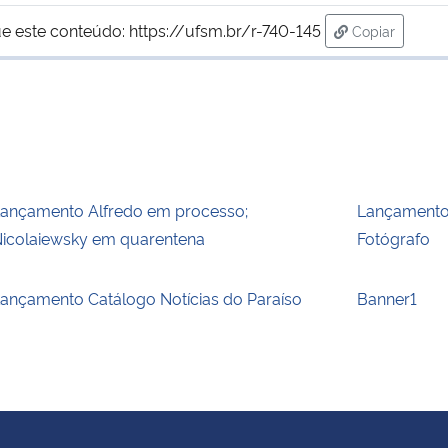
e este conteúdo:
https://ufsm.br/r-740-145
Copiar
para área de
ançamento Alfredo em processo;
Lançamento
icolaiewsky em quarentena
Fotógrafo
ançamento Catálogo Notícias do Paraíso
Banner1