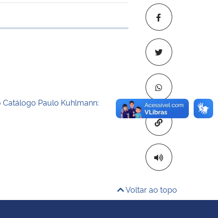
 transferência
 Catálogo Paulo Kuhlmann:
Copiar para áre
Voltar ao topo