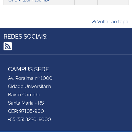
Secretaria-Geral
Voltar ao topo
Secretaria de Governo
REDES SOCIAIS:
Gabinete de Segurança Institucional
RSS
Advocacia-Geral da União
CAMPUS SEDE
Banco Central do Brasil
Av. Roraima nº 1000
Cidade Universitária
Planalto
Bairro Camobi
Santa Maria - RS
CEP: 97105-900
+55 (55) 3220-8000