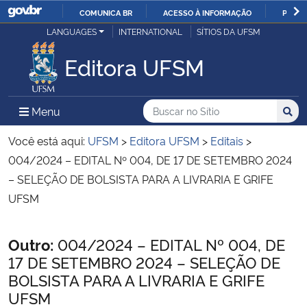
COMUNICA BR
ACESSO À INFORMAÇÃO
PARTI
Casa Civil
LANGUAGES
INTERNATIONAL
SÍTIOS DA UFSM
IR
PARA
Editora UFSM
Ministério da Justiça e Segurança Pública
O
CONTEÚDO
Ministério da Defesa
Buscar no no Sítio
Busca
Busca:
Menu Principal do Sítio
Menu
Busc
Ministério das Relações Exteriores
Você está aqui:
UFSM
>
Editora UFSM
>
Editais
>
004/2024 – EDITAL Nº 004, DE 17 DE SETEMBRO 2024
Ministério da Economia
– SELEÇÃO DE BOLSISTA PARA A LIVRARIA E GRIFE
UFSM
Ministério da Infraestrutura
Início do conteúdo
Outro:
004/2024 – EDITAL Nº 004, DE
Ministério da Agricultura, Pecuária e Abastecimento
17 DE SETEMBRO 2024 – SELEÇÃO DE
BOLSISTA PARA A LIVRARIA E GRIFE
Ministério da Educação
UFSM