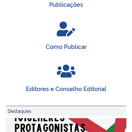
Publicações
Secretaria-Geral
Secretaria de Governo
Como Publicar
Gabinete de Segurança Institucional
Advocacia-Geral da União
Banco Central do Brasil
Editores e Conselho Editorial
Planalto
Destaques
Capa do ebook