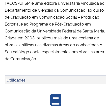
FACOS-UFSM é uma editora universitária vinculada ao
Ministério da Cidadania
Departamento de Ciências da Comunicação, ao curso
de Graduação em Comunicação Social – Produção
Ministério da Saúde
Editorial e ao Programa de Pós-Graduação em
Comunicação da Universidade Federal de Santa Maria.
Ministério de Minas e Energia
Criada em 2003, publicou mais de uma centena de
Ministério da Ciência, Tecnologia, Inovações e Comunicações
obras científicas nas diversas áreas do conhecimento.
Seu catálogo conta especialmente com obras na área
Ministério do Meio Ambiente
da Comunicação.
Ministério do Turismo
Utilidades
Ministério do Desenvolvimento Regional
Controladoria-Geral da União
Ministério da Mulher, da Família e dos Direitos Humanos