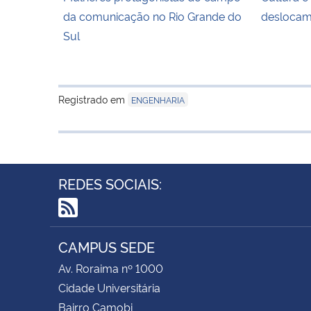
da comunicação no Rio Grande do
deslocam
Sul
Registrado em
ENGENHARIA
REDES SOCIAIS:
RSS
CAMPUS SEDE
Av. Roraima nº 1000
Cidade Universitária
Bairro Camobi