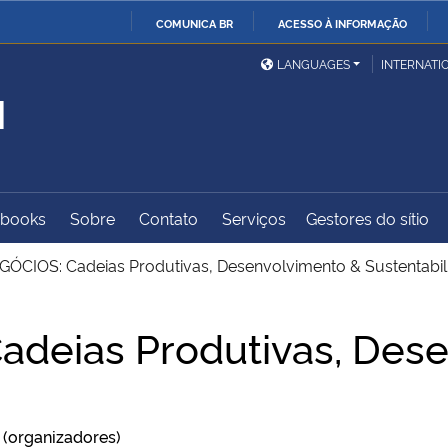
COMUNICA BR
ACESSO À INFORMAÇÃO
Ministério da Defesa
Ministério das Relações
Mini
IR
LANGUAGES
INTERNATI
Exteriores
PARA
M
O
Ministério da Cidadania
Ministério da Saúde
Mini
CONTEÚDO
-books
Sobre
Contato
Serviços
Gestores do sítio
Ministério do
Controladoria-Geral da
Mini
Desenvolvimento Regional
União
Famí
CIOS: Cadeias Produtivas, Desenvolvimento & Sustentabil
Hum
deias Produtivas, Dese
Advocacia-Geral da União
Banco Central do Brasil
Plan
 (organizadores)