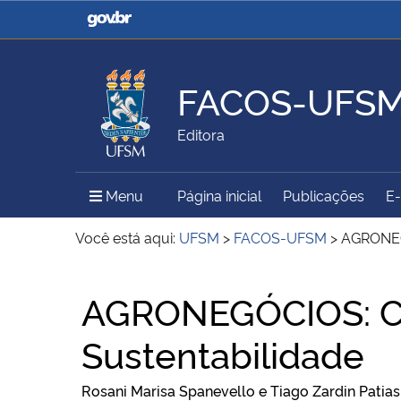
Casa Civil
Ministério da Justiça e
Segurança Pública
FACOS-UFS
Ministério da Agricultura,
Ministério da Educação
Editora
Pecuária e Abastecimento
Menu Principal do Sítio
Menu
Página inicial
Publicações
E
Ministério do Meio Ambiente
Ministério do Turismo
Você está aqui:
UFSM
>
FACOS-UFSM
>
AGRONEGÓ
Início do conteúdo
AGRONEGÓCIOS: Ca
Secretaria de Governo
Gabinete de Segurança
Institucional
Sustentabilidade
Rosani Marisa Spanevello e Tiago Zardin Patias