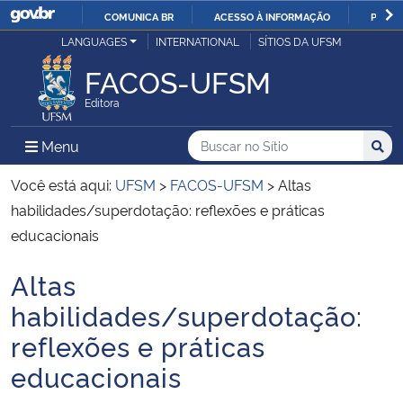
COMUNICA BR
ACESSO À INFORMAÇÃO
PARTI
Casa Civil
LANGUAGES
INTERNATIONAL
SÍTIOS DA UFSM
IR
PARA
FACOS-UFSM
Ministério da Justiça e Segurança Pública
O
Editora
CONTEÚDO
Ministério da Defesa
Buscar no no Sítio
Busca
Busca:
Menu Principal do Sítio
Menu
Busc
Ministério das Relações Exteriores
Você está aqui:
UFSM
>
FACOS-UFSM
>
Altas
habilidades/superdotação: reflexões e práticas
Ministério da Economia
educacionais
Altas
Ministério da Infraestrutura
Início do conteúdo
habilidades/superdotação:
Ministério da Agricultura, Pecuária e Abastecimento
reflexões e práticas
educacionais
Ministério da Educação