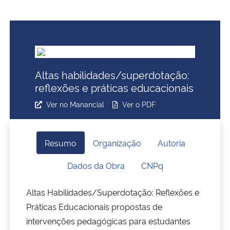
Ministério da Cidadania
Ministério da Saúde
Ministério de Minas e Energia
Altas habilidades/superdotação:
reflexões e práticas educacionais
Ministério da Ciência, Tecnologia, Inovações e Comunicações
Ver no Manancial
Ver o PDF
Ministério do Meio Ambiente
Resumo
Organização
Autoria
Ministério do Turismo
Dados da Obra
CNPq
Ministério do Desenvolvimento Regional
Altas Habilidades/Superdotação: Reflexões e
Controladoria-Geral da União
Práticas Educacionais propostas de
intervenções pedagógicas para estudantes
Ministério da Mulher, da Família e dos Direitos Humanos