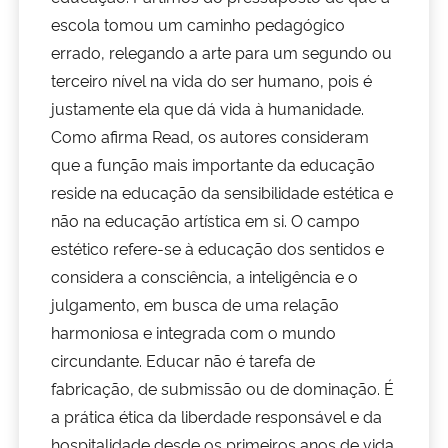
escola tomou um caminho pedagógico
Secretaria-Geral
errado, relegando a arte para um segundo ou
terceiro nível na vida do ser humano, pois é
Secretaria de Governo
justamente ela que dá vida à humanidade.
Como afirma Read, os autores consideram
Gabinete de Segurança Institucional
que a função mais importante da educação
reside na educação da sensibilidade estética e
Advocacia-Geral da União
não na educação artística em si. O campo
estético refere-se à educação dos sentidos e
Banco Central do Brasil
considera a consciência, a inteligência e o
julgamento, em busca de uma relação
Planalto
harmoniosa e integrada com o mundo
circundante. Educar não é tarefa de
fabricação, de submissão ou de dominação. É
a prática ética da liberdade responsável e da
hospitalidade desde os primeiros anos de vida.