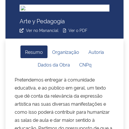
Ministério da Cidadania
Arte y Pedagogía
Ministério da Saúde
Ver no Manancial
Ver o PDF
Ministério de Minas e Energia
Ministério da Ciência, Tecnologia, Inovações e Comunicações
Resumo
Organização
Autoria
Dados da Obra
CNPq
Ministério do Meio Ambiente
Pretendemos entregar à comunidade
Ministério do Turismo
educativa, e ao público em geral, um texto
que dê conta da relevância da expressão
Ministério do Desenvolvimento Regional
artística nas suas diversas manifestações e
como isso poderá contribuir para humanizar
Controladoria-Geral da União
as salas de aula e dar maior sentido à
Ministério da Mulher, da Família e dos Direitos Humanos
educação. Partimos do pressuposto de que a