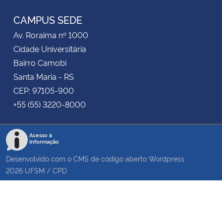
CAMPUS SEDE
Av. Roraima nº 1000
Cidade Universitária
Bairro Camobi
Santa Maria - RS
CEP: 97105-900
+55 (55) 3220-8000
Acesso à
Informação
Desenvolvido com o CMS de código aberto
Wordpress
2026
UFSM
/
CPD