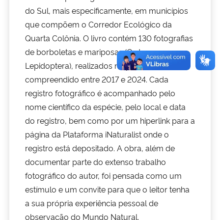
do Sul, mais especificamente, em municípios
Secretaria-Geral
que compõem o Corredor Ecológico da
Quarta Colônia. O livro contém 130 fotografias
Secretaria de Governo
de borboletas e mariposas (Ordem
Lepidoptera), realizados no período
Gabinete de Segurança Institucional
compreendido entre 2017 e 2024. Cada
registro fotográfico é acompanhado pelo
Advocacia-Geral da União
nome científico da espécie, pelo local e data
do registro, bem como por um hiperlink para a
Banco Central do Brasil
página da Plataforma iNaturalist onde o
registro está depositado. A obra, além de
Planalto
documentar parte do extenso trabalho
fotográfico do autor, foi pensada como um
estímulo e um convite para que o leitor tenha
a sua própria experiência pessoal de
observação do Mundo Natural.