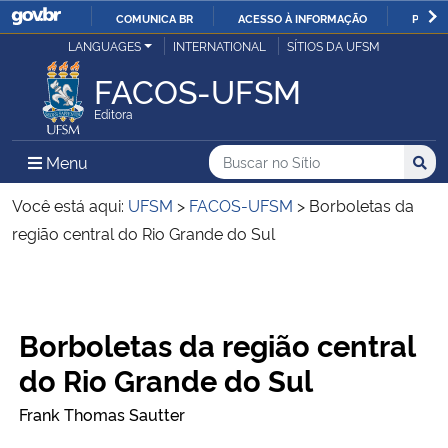
COMUNICA BR
ACESSO À INFORMAÇÃO
PARTI
Casa Civil
LANGUAGES
INTERNATIONAL
SÍTIOS DA UFSM
IR
PARA
FACOS-UFSM
Ministério da Justiça e Segurança Pública
O
Editora
CONTEÚDO
Ministério da Defesa
Buscar no no Sítio
Busca
Busca:
Menu Principal do Sítio
Menu
Busc
Ministério das Relações Exteriores
Você está aqui:
UFSM
>
FACOS-UFSM
>
Borboletas da
região central do Rio Grande do Sul
Ministério da Economia
Início do conteúdo
Ministério da Infraestrutura
Borboletas da região central
Ministério da Agricultura, Pecuária e Abastecimento
do Rio Grande do Sul
Frank Thomas Sautter
Ministério da Educação