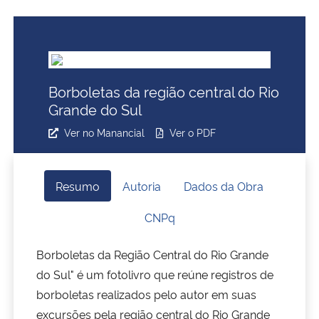
Ministério da Cidadania
Ministério da Saúde
Borboletas da região central do Rio
Ministério de Minas e Energia
Grande do Sul
Ministério da Ciência, Tecnologia, Inovações e Comunicações
Ver no Manancial
Ver o PDF
Ministério do Meio Ambiente
Resumo
Autoria
Dados da Obra
Ministério do Turismo
CNPq
Ministério do Desenvolvimento Regional
Borboletas da Região Central do Rio Grande
do Sul" é um fotolivro que reúne registros de
Controladoria-Geral da União
borboletas realizados pelo autor em suas
excursões pela região central do Rio Grande
Ministério da Mulher, da Família e dos Direitos Humanos