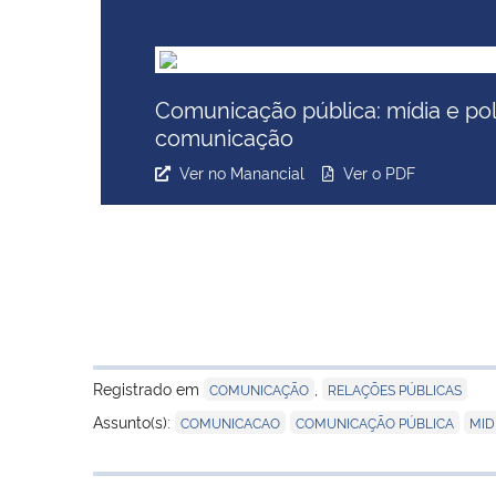
Comunicação pública: mídia e pol
comunicação
Ver no Manancial
Ver o PDF
Registrado em
,
COMUNICAÇÃO
RELAÇÕES PÚBLICAS
,
,
Assunto(s):
COMUNICACAO
COMUNICAÇÃO PÚBLICA
MID