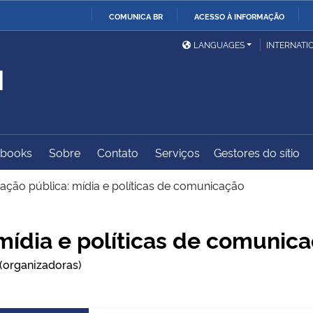
COMUNICA BR
ACESSO À INFORMAÇÃO
Ministério da Defesa
Ministério das Relações
Mini
IR
LANGUAGES
INTERNATI
Exteriores
PARA
M
O
Ministério da Cidadania
Ministério da Saúde
Mini
CONTEÚDO
-books
Sobre
Contato
Serviços
Gestores do sítio
Ministério do
Controladoria-Geral da
Mini
Desenvolvimento Regional
União
Famí
ção pública: mídia e políticas de comunicação
Hum
ídia e políticas de comunic
Advocacia-Geral da União
Banco Central do Brasil
Plan
 (organizadoras)