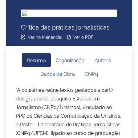
Ministério da Cidadania
Ministério da Saúde
Crítica das práticas jornalísticas
Ver no Manancial
Ver o PDF
Ministério de Minas e Energia
Ministério da Ciência, Tecnologia, Inovações e Comunicações
Resumo
Organização
Autoria
Ministério do Meio Ambiente
Dados da Obra
CNPq
Ministério do Turismo
"A coletânea reúne textos gestados a partir
dos grupos de pesquisa Estudos em
Ministério do Desenvolvimento Regional
Jornalismo (CNPq/Unisinos), vinculado ao
PPG de Ciências da Comunicação da Unisinos,
Controladoria-Geral da União
e Resto – Laboratório de Práticas Jornalísticas
(CNPq/UFSM), ligado ao curso de graduação
Ministério da Mulher, da Família e dos Direitos Humanos