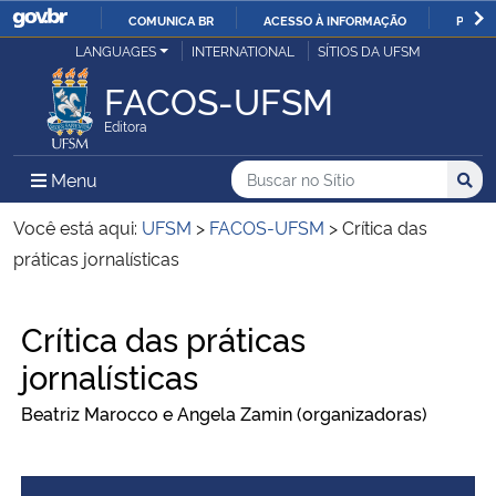
COMUNICA BR
ACESSO À INFORMAÇÃO
PARTI
Casa Civil
LANGUAGES
INTERNATIONAL
SÍTIOS DA UFSM
IR
PARA
FACOS-UFSM
Ministério da Justiça e Segurança Pública
O
Editora
CONTEÚDO
Ministério da Defesa
Buscar no no Sítio
Busca
Busca:
Menu Principal do Sítio
Menu
Busc
Ministério das Relações Exteriores
Você está aqui:
UFSM
>
FACOS-UFSM
>
Crítica das
práticas jornalísticas
Ministério da Economia
Início do conteúdo
Crítica das práticas
Ministério da Infraestrutura
jornalísticas
Ministério da Agricultura, Pecuária e Abastecimento
Beatriz Marocco e Angela Zamin (organizadoras)
Ministério da Educação