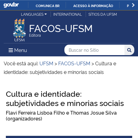
COMUNICA BR
ACESSO À INFORMAÇÃO
PARTI
Casa Civil
LANGUAGES
INTERNATIONAL
SÍTIOS DA UFSM
IR
PARA
FACOS-UFSM
Ministério da Justiça e Segurança Pública
O
Editora
CONTEÚDO
Ministério da Defesa
Buscar no no Sítio
Busca
Busca:
Menu Principal do Sítio
Menu
Busc
Ministério das Relações Exteriores
Você está aqui:
UFSM
>
FACOS-UFSM
>
Cultura e
identidade: subjetividades e minorias sociais
Ministério da Economia
Início do conteúdo
Cultura e identidade:
Ministério da Infraestrutura
subjetividades e minorias sociais
Ministério da Agricultura, Pecuária e Abastecimento
Flavi Ferreira Lisboa Filho e Thomas Josue Silva
(organizadores)
Ministério da Educação