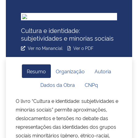
Ministério da Cidadania
Ministério da Saúde
Cultura e identidade:
subjetividades e minorias sociais
Ministério de Minas e Energia
Ver no Manancial
Ver o PDF
Ministério da Ciência, Tecnologia, Inovações e Comunicações
Resumo
Organização
Autoria
Ministério do Meio Ambiente
Dados da Obra
CNPq
Ministério do Turismo
O livro “Cultura e identidade: subjetividades e
Ministério do Desenvolvimento Regional
minorias sociais” permite aproximações,
deslocamentos e tensões no debate das
Controladoria-Geral da União
representações das identidades dos grupos
sociais minoritários (gênero, étnico-racial,
Ministério da Mulher, da Família e dos Direitos Humanos