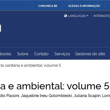
COMUNICA BR
ACESSO À INFORMAÇÃO
Ministério da Defesa
Ministério das Relações
Mini
IR
LANGUAGES
INTERNATI
Exteriores
PARA
M
O
Ministério da Cidadania
Ministério da Saúde
Mini
CONTEÚDO
-books
Sobre
Contato
Serviços
Gestores do sítio
Ministério do
Controladoria-Geral da
Mini
Desenvolvimento Regional
União
Famí
ia sanitária e ambiental: volume 5
Hum
ia e ambiental: volume 5
Advocacia-Geral da União
Banco Central do Brasil
Plan
io Passini, Jaqueline Ineu Golombieski, Juliana Scapin, Lo