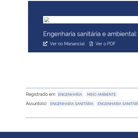
Engenharia sanitária e ambiental
Ver no Manancial
Ver o PDF
Registrado em
,
ENGENHARIA
MEIO AMBIENTE
,
Assunto(s):
ENGENHARIA SANITÁRIA
ENGENHARIA SANITÁRI