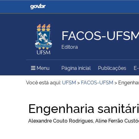
Casa Civil
Ministério da Justiça e
Segurança Pública
FACOS-UFS
Ministério da Agricultura,
Ministério da Educação
Editora
Pecuária e Abastecimento
Menu Principal do Sítio
Menu
Página inicial
Publicações
E
Ministério do Meio Ambiente
Ministério do Turismo
Você está aqui:
UFSM
>
FACOS-UFSM
>
Engenhar
Início do conteúdo
Engenharia sanitár
Secretaria de Governo
Gabinete de Segurança
Institucional
Alexandre Couto Rodrigues, Aline Ferrão Custód