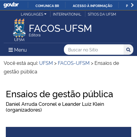
COMUNICA BR
ACESSO À INFORMAÇÃO
PARTI
Casa Civil
LANGUAGES
INTERNATIONAL
SÍTIOS DA UFSM
IR
PARA
FACOS-UFSM
Ministério da Justiça e Segurança Pública
O
Editora
CONTEÚDO
Ministério da Defesa
Buscar no no Sítio
Busca
Busca:
Menu Principal do Sítio
Menu
Busc
Ministério das Relações Exteriores
Você está aqui:
UFSM
>
FACOS-UFSM
>
Ensaios de
gestão pública
Ministério da Economia
Início do conteúdo
Ensaios de gestão pública
Ministério da Infraestrutura
Daniel Arruda Coronel e Leander Luiz Klein
(organizadores)
Ministério da Agricultura, Pecuária e Abastecimento
Ministério da Educação