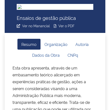
Ministério da Cidadania
Ensaios de gestão pública
Ministério da Saúde
Ver no Manancial
Ver o PDF
Ministério de Minas e Energia
Ministério da Ciência, Tecnologia, Inovações e Comunicações
Resumo
Organização
Autoria
Dados da Obra
CNPq
Ministério do Meio Ambiente
Esta obra apresenta, através de um
Ministério do Turismo
embasamento teórico alicerçado em
experiências práticas de gestão, ações a
Ministério do Desenvolvimento Regional
serem consideradas visando a uma
Administração Pública mais moderna,
Controladoria-Geral da União
transparente, eficaz e eficiente. Trata-se de
Ministério da Mulher, da Família e dos Direitos Humanos
uma publicação que pode ser utilizada por