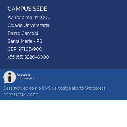
CAMPUS SEDE
Av. Roraima nº 1000
Cidade Universitária
Bairro Camobi
Santa Maria - RS
CEP: 97105-900
+55 (55) 3220-8000
Acesso à
Informação
Desenvolvido com o CMS de código aberto
Wordpress
2026
UFSM
/
CPD