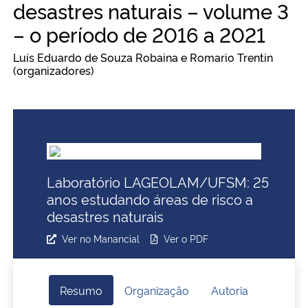
desastres naturais – volume 3
Ministério da Cidadania
– o período de 2016 a 2021
Ministério da Saúde
Luís Eduardo de Souza Robaina e Romario Trentin
(organizadores)
Ministério de Minas e Energia
Ministério da Ciência, Tecnologia, Inovações e Comunicações
Ministério do Meio Ambiente
Laboratório LAGEOLAM/UFSM: 25
Ministério do Turismo
anos estudando áreas de risco a
desastres naturais
Ministério do Desenvolvimento Regional
Ver no Manancial
Ver o PDF
Controladoria-Geral da União
Resumo
Organização
Autoria
Ministério da Mulher, da Família e dos Direitos Humanos