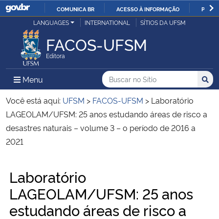
COMUNICA BR
ACESSO À INFORMAÇÃO
PARTI
Casa Civil
LANGUAGES
INTERNATIONAL
SÍTIOS DA UFSM
IR
PARA
FACOS-UFSM
Ministério da Justiça e Segurança Pública
O
Editora
CONTEÚDO
Ministério da Defesa
Buscar no no Sítio
Busca
Busca:
Menu Principal do Sítio
Menu
Busc
Ministério das Relações Exteriores
Você está aqui:
UFSM
>
FACOS-UFSM
>
Laboratório
LAGEOLAM/UFSM: 25 anos estudando áreas de risco a
Ministério da Economia
desastres naturais – volume 3 – o período de 2016 a
2021
Ministério da Infraestrutura
Início do conteúdo
Laboratório
Ministério da Agricultura, Pecuária e Abastecimento
LAGEOLAM/UFSM: 25 anos
Ministério da Educação
estudando áreas de risco a