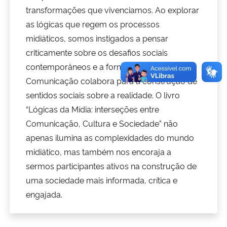
transformações que vivenciamos. Ao explorar
as lógicas que regem os processos
Secretaria-Geral
midiáticos, somos instigados a pensar
Secretaria de Governo
criticamente sobre os desafios sociais
contemporâneos e a forma como a
Gabinete de Segurança Institucional
Comunicação colabora para a construção de
sentidos sociais sobre a realidade. O livro
Advocacia-Geral da União
“Lógicas da Mídia: interseções entre
Comunicação, Cultura e Sociedade” não
Banco Central do Brasil
apenas ilumina as complexidades do mundo
midiático, mas também nos encoraja a
Planalto
sermos participantes ativos na construção de
uma sociedade mais informada, crítica e
engajada.