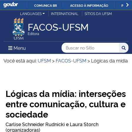
COMUNICA BR
ACESSO À INFORMAÇÃO
PARTI
Casa Civil
LANGUAGES
INTERNATIONAL
SÍTIOS DA UFSM
IR
PARA
FACOS-UFSM
Ministério da Justiça e Segurança Pública
O
Editora
CONTEÚDO
Ministério da Defesa
Buscar no no Sítio
Busca
Busca:
Menu Principal do Sítio
Menu
Busc
Ministério das Relações Exteriores
Você está aqui:
UFSM
>
FACOS-UFSM
>
Lógicas da mídia
Ministério da Economia
Início do conteúdo
Lógicas da mídia: interseções
Ministério da Infraestrutura
entre comunicação, cultura e
Ministério da Agricultura, Pecuária e Abastecimento
sociedade
Ministério da Educação
Carlise Schneider Rudnicki e Laura Storch
(organizadoras)