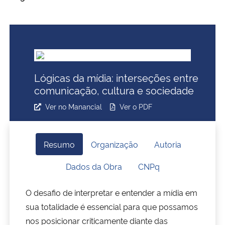
Ministério da Cidadania
Ministério da Saúde
Ministério de Minas e Energia
Lógicas da mídia: interseções entre
comunicação, cultura e sociedade
Ministério da Ciência, Tecnologia, Inovações e Comunicações
Ver no Manancial
Ver o PDF
Ministério do Meio Ambiente
Ministério do Turismo
Resumo
Organização
Autoria
Dados da Obra
CNPq
Ministério do Desenvolvimento Regional
O desafio de interpretar e entender a mídia em
Controladoria-Geral da União
sua totalidade é essencial para que possamos
nos posicionar criticamente diante das
Ministério da Mulher, da Família e dos Direitos Humanos