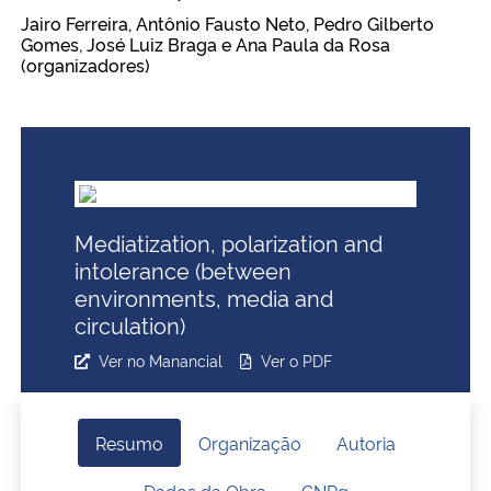
Ministério da Cidadania
Jairo Ferreira, Antônio Fausto Neto, Pedro Gilberto
Gomes, José Luiz Braga e Ana Paula da Rosa
(organizadores)
Ministério da Saúde
Ministério de Minas e Energia
Ministério da Ciência, Tecnologia, Inovações e Comunicações
Mediatization, polarization and
Ministério do Meio Ambiente
intolerance (between
environments, media and
Ministério do Turismo
circulation)
Ver no Manancial
Ver o PDF
Ministério do Desenvolvimento Regional
Controladoria-Geral da União
Resumo
Organização
Autoria
Ministério da Mulher, da Família e dos Direitos Humanos
Dados da Obra
CNPq