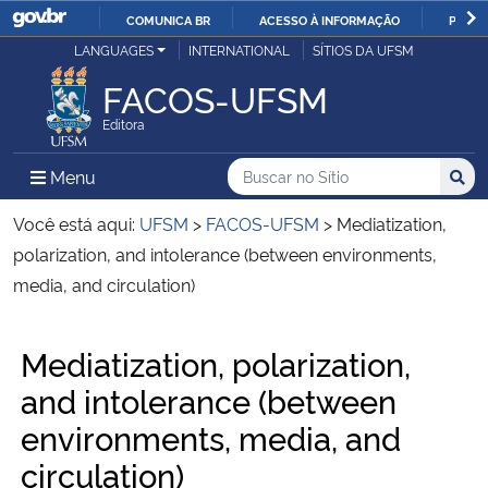
COMUNICA BR
ACESSO À INFORMAÇÃO
PARTI
Casa Civil
LANGUAGES
INTERNATIONAL
SÍTIOS DA UFSM
IR
PARA
FACOS-UFSM
Ministério da Justiça e Segurança Pública
O
Editora
CONTEÚDO
Ministério da Defesa
Buscar no no Sítio
Busca
Busca:
Menu Principal do Sítio
Menu
Busc
Ministério das Relações Exteriores
Você está aqui:
UFSM
>
FACOS-UFSM
>
Mediatization,
polarization, and intolerance (between environments,
Ministério da Economia
media, and circulation)
Ministério da Infraestrutura
Início do conteúdo
Mediatization, polarization,
and intolerance (between
Ministério da Agricultura, Pecuária e Abastecimento
environments, media, and
Ministério da Educação
circulation)