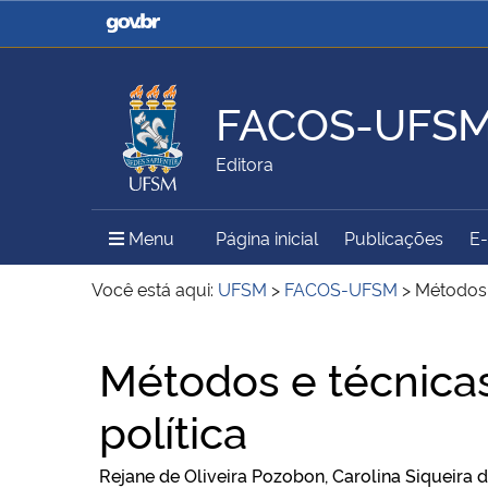
Casa Civil
Ministério da Justiça e
Segurança Pública
FACOS-UFS
Ministério da Agricultura,
Ministério da Educação
Editora
Pecuária e Abastecimento
Menu Principal do Sítio
Menu
Página inicial
Publicações
E
Ministério do Meio Ambiente
Ministério do Turismo
Você está aqui:
UFSM
>
FACOS-UFSM
>
Métodos 
Início do conteúdo
Métodos e técnica
Secretaria de Governo
Gabinete de Segurança
Institucional
política
Rejane de Oliveira Pozobon, Carolina Siqueira 