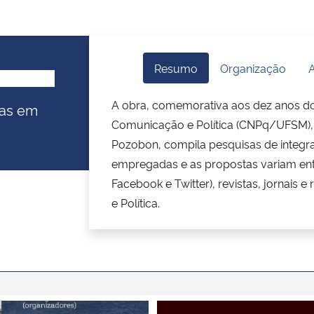
Resumo
Organização
A
A obra, comemorativa aos dez anos d
sas em
Comunicação e Política (CNPq/UFSM), li
Pozobon, compila pesquisas de integr
empregadas e as propostas variam entr
Facebook e Twitter), revistas, jornais 
e Política.
ivro jornalismo e memória
Capa do livro Investigar en pl