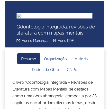
Ministério da Cidadania
Ministério da Saúde
Odontologia integrada: revisões de
Ministério de Minas e Energia
literatura com mapas mentais
Ver no Manancial
Ver o PDF
Ministério da Ciência, Tecnologia, Inovações e Comunicações
Ministério do Meio Ambiente
Resumo
Organização
Autoria
Ministério do Turismo
Dados da Obra
CNPq
O livro "Odontologia Integrada – Revisões de
Ministério do Desenvolvimento Regional
Literatura com Mapas Mentais" se destaca
Controladoria-Geral da União
como uma obra abrangente, composta por 23
capítulos que abordam diversos temas, desde
Ministério da Mulher, da Família e dos Direitos Humanos