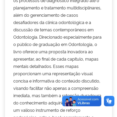
os processos de diagnóstico integrado até o
planejamento e tratamento multidisciplinares,
Secretaria-Geral
além do gerenciamento de casos
desafiadores da clínica odontológica e a
Secretaria de Governo
discussão de temas contemporâneos em
Odontologia. Direcionado especialmente para
Gabinete de Segurança Institucional
o público de graduação em Odontologia, o
livro oferece uma proposta inovadora ao
Advocacia-Geral da União
apresentar, ao final de cada capítulo, mapas
mentais detalhados. Esses mapas
Banco Central do Brasil
proporcionam uma representação visual
concisa e informativa do conteúdo discutido,
Planalto
visando facilitar não apenas a compreensão
imediata, mas também a retenção duradoura
do conhecimento adquirido. Idealizado como
um valioso instrumento de reforço