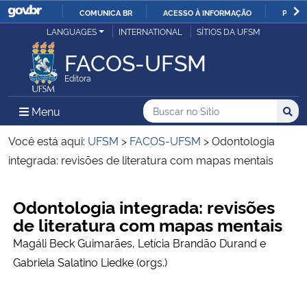
COMUNICA BR
ACESSO À INFORMAÇÃO
PARTI
Casa Civil
LANGUAGES
INTERNATIONAL
SÍTIOS DA UFSM
IR
PARA
FACOS-UFSM
Ministério da Justiça e Segurança Pública
O
Editora
CONTEÚDO
Ministério da Defesa
Buscar no no Sítio
Busca
Busca:
Menu Principal do Sítio
Menu
Busc
Ministério das Relações Exteriores
Você está aqui:
UFSM
>
FACOS-UFSM
>
Odontologia
integrada: revisões de literatura com mapas mentais
Ministério da Economia
Início do conteúdo
Odontologia integrada: revisões
Ministério da Infraestrutura
de literatura com mapas mentais
Magáli Beck Guimarães, Letícia Brandão Durand e
Ministério da Agricultura, Pecuária e Abastecimento
Gabriela Salatino Liedke (orgs.)
Ministério da Educação