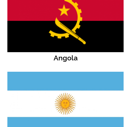
Secretaria-Geral
Secretaria de Governo
Gabinete de Segurança Institucional
Angola
Advocacia-Geral da União
Banco Central do Brasil
Planalto