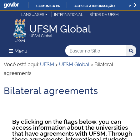
COMUNICA BR
ACESSO À INFORMAÇÃO
PARTI
Casa Civil
LANGUAGES
INTERNATIONAL
SÍTIOS DA UFSM
IR
PARA
UFSM Global
Ministério da Justiça e Segurança Pública
O
UFSM Global
CONTEÚDO
Ministério da Defesa
Buscar no no Sítio
Busca
Busca:
Menu Principal do Sítio
Menu
Busc
Ministério das Relações Exteriores
Você está aqui:
UFSM
>
UFSM Global
>
Bilateral
agreements
Ministério da Economia
Bilateral agreements
Início do conteúdo
Ministério da Infraestrutura
Ministério da Agricultura, Pecuária e Abastecimento
By clicking on the flags below, you can
access information about the universities
Ministério da Educação
that have agreements with UFSM. Through
these agreements, international students