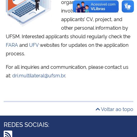
organized by FARA and
involves the evaluation of
Secretaria-Geral
applicants’ CV, project, and
other personal information by
Secretaria de Governo
UFSM. Interested applicants should regularly check the
FARA
and
UFV
websites for updates on the application
Gabinete de Segurança Institucional
process.
Advocacia-Geral da União
For all inquiries and communication, please contact us
at:
dri.multilateral@ufsm.br
.
Banco Central do Brasil
Planalto
Voltar ao topo
REDES SOCIAIS: