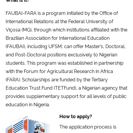
Ministério da Cidadania
FAUBAI-FARA is a program initiated by the Office of
International Relations at the Federal University of
Ministério da Saúde
Viçosa (MG), through which institutions affiliated with the
Ministério de Minas e Energia
Brazilian Association for International Education
(FAUBAI), including UFSM, can offer Master’s, Doctoral,
Ministério da Ciência, Tecnologia, Inovações e Comunicações
and Post-Doctoral positions exclusively to Nigerian
students. This program was established in partnership
Ministério do Meio Ambiente
with the Forum for Agricultural Research in Africa
(FARA). Scholarships are funded by the Tertiary
Ministério do Turismo
Education Trust Fund (TETFund), a Nigerian agency that
provides supplementary support for all levels of public
Ministério do Desenvolvimento Regional
education in Nigeria.
Controladoria-Geral da União
H
ow to apply?
The application process is
Ministério da Mulher, da Família e dos Direitos Humanos