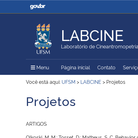
Casa Civil
Ministério da Justiça e
Segurança Pública
LABCINE
Ministério da Agricultura,
Ministério da Educação
Laboratório de Cineantromopetri
Pecuária e Abastecimento
Menu Principal do Sítio
Menu
Página inicial
Contato
Serviç
Ministério do Meio Ambiente
Ministério do Turismo
Você está aqui:
UFSM
>
LABCINE
>
Projetos
Projetos
Início do conteúdo
Secretaria de Governo
Gabinete de Segurança
Institucional
ARTIGOS
Olkoski, M. M.; Tosset, D.; Matheus, S. C. Behavior