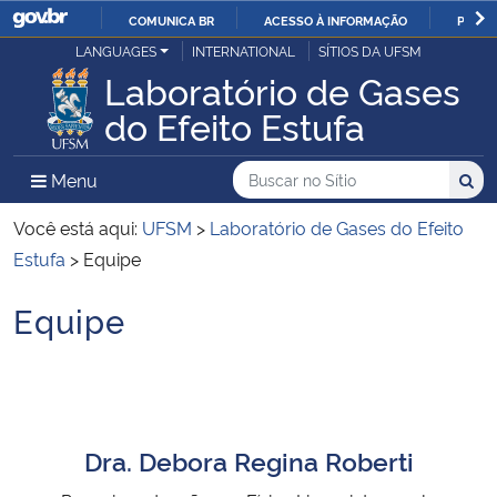
COMUNICA BR
ACESSO À INFORMAÇÃO
PARTI
Casa Civil
LANGUAGES
INTERNATIONAL
SÍTIOS DA UFSM
IR
Laboratório de Gases
PARA
Ministério da Justiça e Segurança Pública
do Efeito Estufa
O
CONTEÚDO
Ministério da Defesa
Buscar no no Sítio
Busca
Busca:
Menu Principal do Sítio
Menu
Busc
Ministério das Relações Exteriores
Você está aqui:
UFSM
>
Laboratório de Gases do Efeito
Estufa
>
Equipe
Ministério da Economia
Equipe
Início do conteúdo
Ministério da Infraestrutura
Ministério da Agricultura, Pecuária e Abastecimento
Dra. Debora Regina Roberti
Ministério da Educação