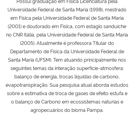
Possui graduação em Física Licenciatura pela
Ministério da Cidadania
Universidade Federal de Santa Maria (1998), mestrado
em Física pela Universidade Federal de Santa Maria
Ministério da Saúde
(2001) e doutorado em Física, com estagio sanduíche
no CNR Itália, pela Universidade Federal de Santa Maria
Ministério de Minas e Energia
(2005). Atualmente é professora Titular do
Departamento de Física da Universidade Federal de
Ministério da Ciência, Tecnologia, Inovações e Comunicações
Santa Maria (UFSM). Tem atuando principalmente nos
seguintes temas da interação superfície-atmosfera:
Ministério do Meio Ambiente
balanço de energia, trocas liquidas de carbono,
evapotranspiração. Sua pesquisa atual aborda estudos
Ministério do Turismo
sobre a estimativa de troca de gases de efeito estufa e
Ministério do Desenvolvimento Regional
o balanço de Carbono em ecossistemas naturias e
agropecuários do bioma Pampa.
Controladoria-Geral da União
Ministério da Mulher, da Família e dos Direitos Humanos