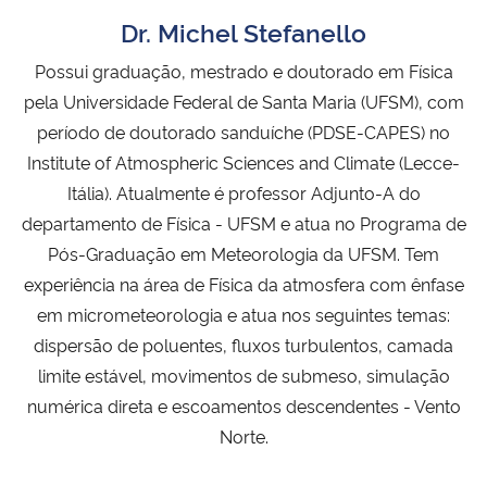
Dr. Michel Stefanello
Secretaria-Geral
Possui graduação, mestrado e doutorado em Física
pela Universidade Federal de Santa Maria (UFSM), com
Secretaria de Governo
período de doutorado sanduíche (PDSE-CAPES) no
Institute of Atmospheric Sciences and Climate (Lecce-
Gabinete de Segurança Institucional
Itália). Atualmente é professor Adjunto-A do
departamento de Física - UFSM e atua no Programa de
Advocacia-Geral da União
Pós-Graduação em Meteorologia da UFSM. Tem
Banco Central do Brasil
experiência na área de Física da atmosfera com ênfase
em micrometeorologia e atua nos seguintes temas:
Planalto
dispersão de poluentes, fluxos turbulentos, camada
limite estável, movimentos de submeso, simulação
numérica direta e escoamentos descendentes - Vento
Norte.