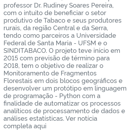
professor Dr. Rudiney Soares Pereira,
Ministério da Cidadania
com o intuito de beneficiar o setor
produtivo de Tabaco e seus produtores
Ministério da Saúde
rurais, da região Central e da Serra,
tendo como parceiros a Universidade
Ministério de Minas e Energia
Federal de Santa Maria - UFSM e o
SINDITABACO. O projeto teve início em
Ministério da Ciência, Tecnologia, Inovações e Comunicações
2015 com previsão de término para
2018, tem o objetivo de realizar o
Ministério do Meio Ambiente
Monitoramento de Fragmentos
Florestais em dois blocos geográficos e
Ministério do Turismo
desenvolver um protótipo em linguagem
de programação - Python com a
Ministério do Desenvolvimento Regional
finalidade de automatizar os processos
analíticos de processamento de dados e
Controladoria-Geral da União
análises estatísticas. Ver notícia
completa aqui
Ministério da Mulher, da Família e dos Direitos Humanos