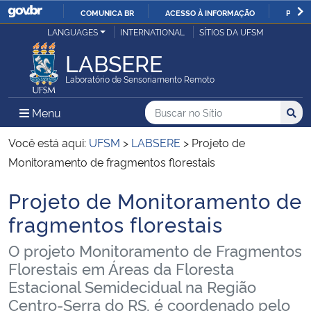
COMUNICA BR
ACESSO À INFORMAÇÃO
PARTI
Casa Civil
LANGUAGES
INTERNATIONAL
SÍTIOS DA UFSM
IR
PARA
LABSERE
Ministério da Justiça e Segurança Pública
O
Laboratório de Sensoriamento Remoto
CONTEÚDO
Ministério da Defesa
Buscar no no Sítio
Busca
Busca:
Menu Principal do Sítio
Menu
Busc
Ministério das Relações Exteriores
Você está aqui:
UFSM
>
LABSERE
>
Projeto de
Monitoramento de fragmentos florestais
Ministério da Economia
Projeto de Monitoramento de
Início do conteúdo
Ministério da Infraestrutura
fragmentos florestais
O projeto Monitoramento de Fragmentos
Ministério da Agricultura, Pecuária e Abastecimento
Florestais em Áreas da Floresta
Estacional Semidecidual na Região
Ministério da Educação
Centro-Serra do RS, é coordenado pelo